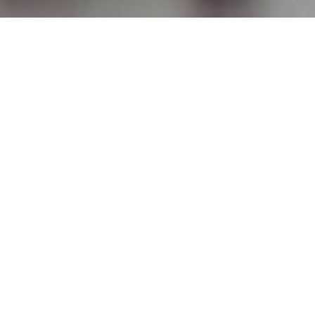
TOP
コラム
金価格が約2週間ぶりに24,000円台
へ｜石の付いた指輪は重さだけでは
決まりません
VIEW more
宝石の「ラボグロウン」表記が見直
しへ｜天然か合成か分からない指輪
の「今」
VIEW more
カナダ最古のダイヤモンド鉱山が閉
山へ｜引き出しに眠る婚約指輪の
「今」を考える