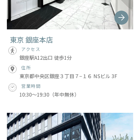
東京 銀座本店
アクセス
銀座駅A12出口 徒歩1分
住所
東京都中央区銀座３丁目７−１６ NSビル 3F
営業時間
10:30～19:30（年中無休）