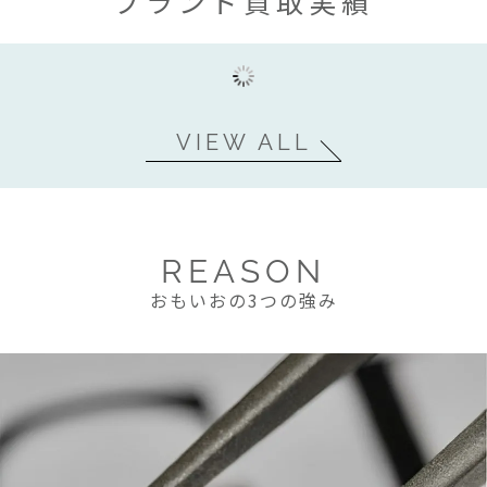
ブランド買取実績
VIEW ALL
REASON
おもいおの3つの強み
2026.08.08
ダイヤモンドシライシ マリッジリング
杢目金屋 月桜 マリッジリング K18/SV
エメラルド ダイヤ リング Pt900/K18
Pt950 プラチナを買取しました！
ゴールド シルバーを買取しました！
1.16ct D0.38ctを買取しました！
35,000円
20,000円
66,000円
買取参考価格
買取参考価格
買取参考価格