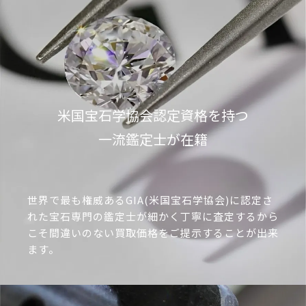
フェンディ ヴェルサーチェ FENDACE
エルメス ヒーローズ ロゴ ファブリック
プラダ ダウンタウン ロゴ デラヴェスエ
ファースト ファブリック レザー ズッカ
メッシュ スニーカー メンズ ブラックを
ード スニーカー ベージュを買取しまし
ストラップ パンプス ブラウン コールド
買取しました！
た！
を買取しました！
48,000円
49,000円
買取参考価格
買取参考価格
15,000円
買取参考価格
米国宝石学協会認定資格を持つ
一流鑑定士が在籍
世界で最も権威あるGIA(米国宝石学協会)に認定さ
れた宝石専門の鑑定士が細かく丁寧に査定するから
こそ間違いのない買取価格をご提示することが出来
ます。