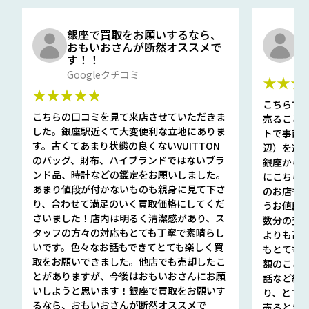
銀座で買取をお願いするなら、
口
おもいおさんが断然オススメで
と
す！！
G
Googleクチコミ
★★★
★★★★★
こちらで
こちらの口コミを見て来店させていただきま
売ること
した。銀座駅近くて大変便利な立地にありま
トで事前
す。古くてあまり状態の良くないVUITTON
辺）を選ん
のバッグ、財布、ハイブランドではないブラ
銀座から徒
ンド品、時計などの鑑定をお願いしました。
にこちら
あまり値段が付かないものも親身に見て下さ
のお店も指輪
り、合わせて満足のいく買取価格にしてくだ
うお値段
さいました！店内は明るく清潔感があり、ス
数分の査定
タッフの方々の対応もとても丁寧で素晴らし
よりも高
いです。色々なお話もできてとても楽しく買
もとても
取をお願いできました。他店でも売却したこ
額のこと
とがありますが、今後はおもいおさんにお願
話など細か
いしようと思います！銀座で買取をお願いす
り、とて
るなら、おもいおさんが断然オススメで
売るとき