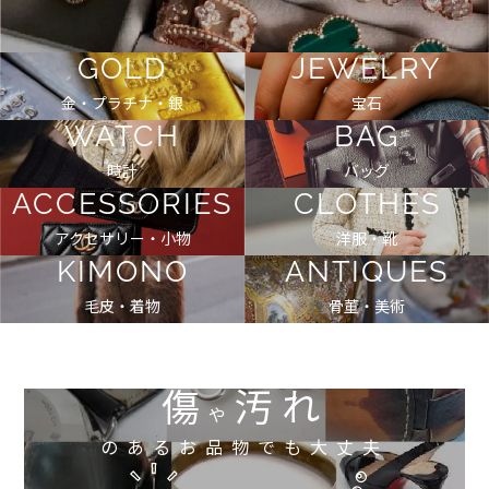
GOLD
JEWELRY
金・プラチナ・銀
宝石
WATCH
BAG
時計
バッグ
ACCESSORIES
CLOTHES
アクセサリー・小物
洋服・靴
KIMONO
ANTIQUES
毛皮・着物
骨董・美術
傷
汚れ
や
のあるお品物でも大丈夫