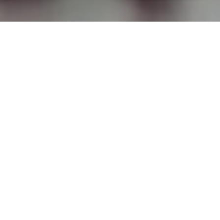
TOP
コラム
パパラチアサファイアの価値｜希少
カラーの条件とベリリウム拡散処理
の注意点
VIEW more
サファイアの鑑別書｜GIA・SSEF・
GRSの違いと色名・産地表記の読み
解き方
VIEW more
サファイア査定額の3要素｜宝石・
貴金属・ブランドの計算式と具体例