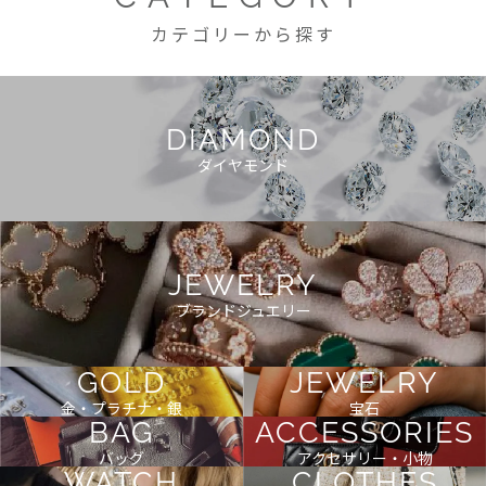
カテゴリーから探す
DIAMOND
ダイヤモンド
JEWELRY
ブランドジュエリー
GOLD
JEWELRY
金・プラチナ・銀
宝石
BAG
ACCESSORIES
バッグ
アクセサリー・小物
WATCH
CLOTHES