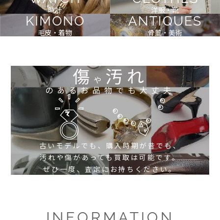
時計
洋服・靴
KIMONO
ANTIQUES
毛皮・着物
骨董・美術
傷
汚れ
や
のあるお品物でも大丈夫
古いモデルでも、購入時期が昔でも、
汚れや傷があっても買取は可能です。
ぜひ一度、査定にお持ちください。
INFORMATION