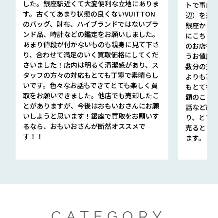
した。銀座駅近くて大変便利な立地にありま
トで事前
す。古くてあまり状態の良くないVUITTON
辺）を選ん
のバッグ、財布、ハイブランドではないブラ
銀座から徒
ンド品、時計などの鑑定をお願いしました。
にこちら
あまり値段が付かないものも親身に見て下さ
のお店も指輪
り、合わせて満足のいく買取価格にしてくだ
うお値段
さいました！店内は明るく清潔感があり、ス
数分の査定
タッフの方々の対応もとても丁寧で素晴らし
よりも高
いです。色々なお話もできてとても楽しく買
もとても
取をお願いできました。他店でも売却したこ
額のこと
とがありますが、今後はおもいおさんにお願
話など細か
いしようと思います！銀座で買取をお願いす
り、とて
るなら、おもいおさんが断然オススメで
売るとき
す！！
ます。
CATEGORY