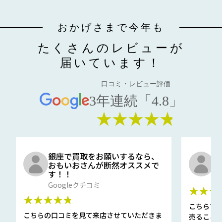
おかげさまで今年も
たくさんのレビューが
届いています！
口コミ・レビュー評価
3年連続「4.8」
★★★★★
銀座で買取をお願いするなら、
口
おもいおさんが断然オススメで
と
す！！
G
Googleクチコミ
★★★
★★★★★
こちらで
こちらの口コミを見て来店させていただきま
売ること