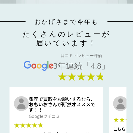
おかげさまで今年も
たくさんのレビューが
届いています！
口コミ・レビュー評価
3年連続「4.8」
★★★★★
銀座で買取をお願いするなら、
口
おもいおさんが断然オススメで
と
す！！
G
Googleクチコミ
★★★
★★★★★
こちらで