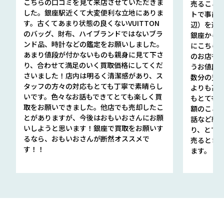
こちらの口コミを見て来店させていただきま
売ること
した。銀座駅近くて大変便利な立地にありま
トで事前
す。古くてあまり状態の良くないVUITTON
辺）を選ん
のバッグ、財布、ハイブランドではないブラ
銀座から徒
ンド品、時計などの鑑定をお願いしました。
にこちら
あまり値段が付かないものも親身に見て下さ
のお店も指輪
り、合わせて満足のいく買取価格にしてくだ
うお値段
さいました！店内は明るく清潔感があり、ス
数分の査定
タッフの方々の対応もとても丁寧で素晴らし
よりも高
いです。色々なお話もできてとても楽しく買
もとても
取をお願いできました。他店でも売却したこ
額のこと
とがありますが、今後はおもいおさんにお願
話など細か
いしようと思います！銀座で買取をお願いす
り、とて
るなら、おもいおさんが断然オススメで
売るとき
す！！
ます。