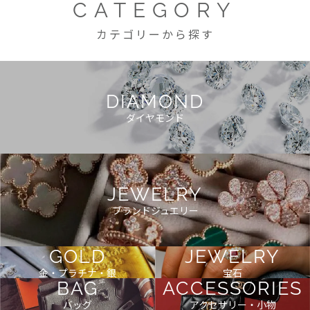
CATEGORY
カテゴリーから探す
DIAMOND
ダイヤモンド
JEWELRY
ブランドジュエリー
GOLD
JEWELRY
金・プラチナ・銀
宝石
BAG
ACCESSORIES
バッグ
アクセサリー・小物