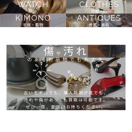
WATCH
CLOTHES
時計
洋服・靴
KIMONO
ANTIQUES
毛皮・着物
骨董・美術
傷
汚れ
や
のあるお品物でも大丈夫
古いモデルでも、購入時期が昔でも、
汚れや傷があっても買取は可能です。
ぜひ一度、査定にお持ちください。