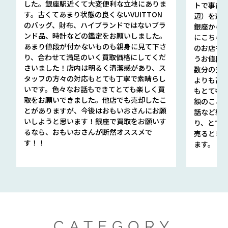
した。銀座駅近くて大変便利な立地にありま
トで事前
す。古くてあまり状態の良くないVUITTON
辺）を選ん
のバッグ、財布、ハイブランドではないブラ
銀座から徒
ンド品、時計などの鑑定をお願いしました。
にこちら
あまり値段が付かないものも親身に見て下さ
のお店も指輪
り、合わせて満足のいく買取価格にしてくだ
うお値段
さいました！店内は明るく清潔感があり、ス
数分の査定
タッフの方々の対応もとても丁寧で素晴らし
よりも高
いです。色々なお話もできてとても楽しく買
もとても
取をお願いできました。他店でも売却したこ
額のこと
とがありますが、今後はおもいおさんにお願
話など細か
いしようと思います！銀座で買取をお願いす
り、とて
るなら、おもいおさんが断然オススメで
売るとき
す！！
ます。
CATEGORY