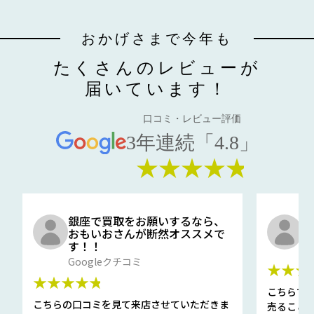
おかげさまで今年も
たくさんのレビューが
届いています！
口コミ・レビュー評価
3年連続「4.8」
★★★★★
銀座で買取をお願いするなら、
口
おもいおさんが断然オススメで
と
す！！
G
Googleクチコミ
★★★
★★★★★
こちらで
こちらの口コミを見て来店させていただきま
売ること