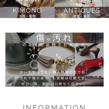
時計
洋服・靴
KIMONO
ANTIQUES
毛皮・着物
骨董・美術
傷
汚れ
や
のあるお品物でも大丈夫
古いモデルでも、購入時期が昔でも、
汚れや傷があっても買取は可能です。
ぜひ一度、査定にお持ちください。
INFORMATION