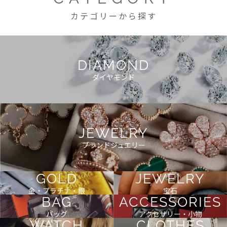
カテゴリーから探す
DIAMOND
ダイヤモンド
JEWELRY
ブランドジュエリー
GOLD
JEWELRY
金・プラチナ・銀
宝石
BAG
ACCESSORIES
バッグ
アクセサリー・小物
WATCH
CLOTHES