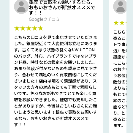
銀座で買取をお願いするなら、
口
おもいおさんが断然オススメで
と
す！！
G
Googleクチコミ
★★★
★★★★★
こちらで
こちらの口コミを見て来店させていただきま
売ること
した。銀座駅近くて大変便利な立地にありま
トで事前
す。古くてあまり状態の良くないVUITTON
辺）を選ん
のバッグ、財布、ハイブランドではないブラ
銀座から徒
ンド品、時計などの鑑定をお願いしました。
にこちら
あまり値段が付かないものも親身に見て下さ
のお店も指輪
り、合わせて満足のいく買取価格にしてくだ
うお値段
さいました！店内は明るく清潔感があり、ス
数分の査定
タッフの方々の対応もとても丁寧で素晴らし
よりも高
いです。色々なお話もできてとても楽しく買
もとても
取をお願いできました。他店でも売却したこ
額のこと
とがありますが、今後はおもいおさんにお願
話など細か
いしようと思います！銀座で買取をお願いす
り、とて
るなら、おもいおさんが断然オススメで
売るとき
す！！
ます。