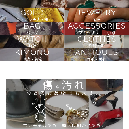
GOLD
JEWELRY
金・プラチナ・銀
宝石
BAG
ACCESSORIES
バッグ
アクセサリー・小物
WATCH
CLOTHES
時計
洋服・靴
KIMONO
ANTIQUES
毛皮・着物
骨董・美術
傷
汚れ
や
のあるお品物でも大丈夫
古いモデルでも、購入時期が昔でも、