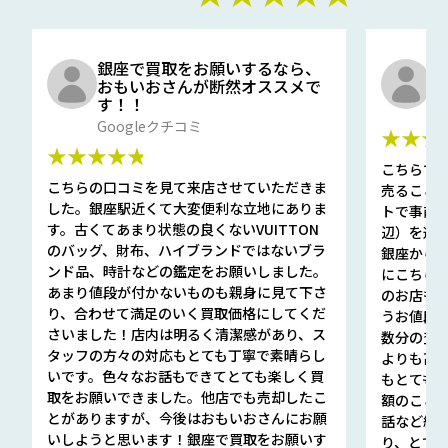
銀座で買取をお願いするなら、
口
おもいおさんが断然オススメで
と
す！！
G
Googleクチコミ
★★★
★★★★★
こちらで
こちらの口コミを見て来店させていただきま
売ること
した。銀座駅近くて大変便利な立地にありま
トで事前
す。古くてあまり状態の良くないVUITTON
辺）を選ん
のバッグ、財布、ハイブランドではないブラ
銀座から徒
ンド品、時計などの鑑定をお願いしました。
にこちら
あまり値段が付かないものも親身に見て下さ
のお店も指輪
り、合わせて満足のいく買取価格にしてくだ
うお値段
さいました！店内は明るく清潔感があり、ス
数分の査定
タッフの方々の対応もとても丁寧で素晴らし
よりも高
いです。色々なお話もできてとても楽しく買
もとても
取をお願いできました。他店でも売却したこ
額のこと
とがありますが、今後はおもいおさんにお願
話など細か
いしようと思います！銀座で買取をお願いす
り、とて