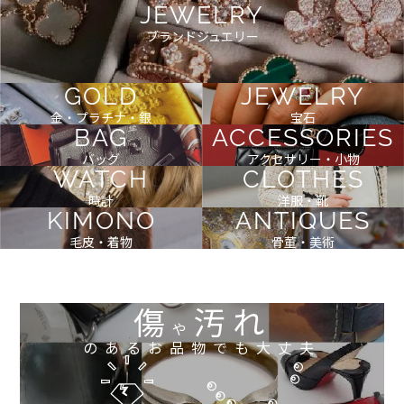
JEWELRY
ブランドジュエリー
GOLD
JEWELRY
金・プラチナ・銀
宝石
BAG
ACCESSORIES
バッグ
アクセサリー・小物
WATCH
CLOTHES
時計
洋服・靴
KIMONO
ANTIQUES
毛皮・着物
骨董・美術
傷
汚れ
や
のあるお品物でも大丈夫