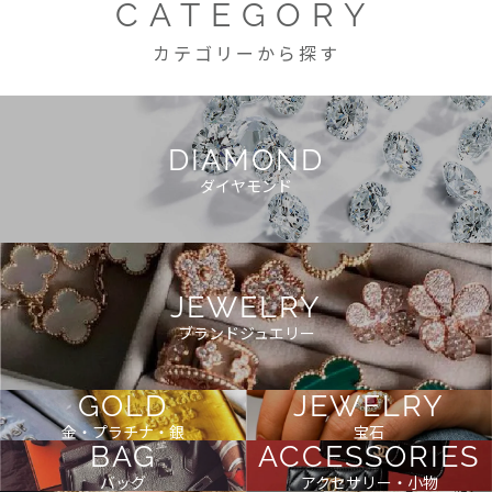
CATEGORY
カテゴリーから探す
DIAMOND
ダイヤモンド
JEWELRY
ブランドジュエリー
GOLD
JEWELRY
金・プラチナ・銀
宝石
BAG
ACCESSORIES
バッグ
アクセサリー・小物