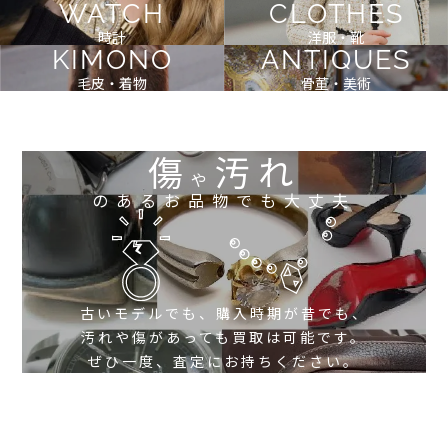
WATCH
CLOTHES
時計
洋服・靴
KIMONO
ANTIQUES
毛皮・着物
骨董・美術
傷
汚れ
や
のあるお品物でも大丈夫
古いモデルでも、購入時期が昔でも、
汚れや傷があっても買取は可能です。
ぜひ一度、査定にお持ちください。