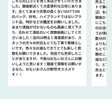
こちらの口コミを見て来店させていただきま
売ること
した。銀座駅近くて大変便利な立地にありま
トで事前
す。古くてあまり状態の良くないVUITTON
辺）を選ん
のバッグ、財布、ハイブランドではないブラ
銀座から徒
ンド品、時計などの鑑定をお願いしました。
にこちら
あまり値段が付かないものも親身に見て下さ
のお店も指輪
り、合わせて満足のいく買取価格にしてくだ
うお値段
さいました！店内は明るく清潔感があり、ス
数分の査定
タッフの方々の対応もとても丁寧で素晴らし
よりも高
いです。色々なお話もできてとても楽しく買
もとても
取をお願いできました。他店でも売却したこ
額のこと
とがありますが、今後はおもいおさんにお願
話など細か
いしようと思います！銀座で買取をお願いす
り、とて
るなら、おもいおさんが断然オススメで
売るとき
す！！
ます。