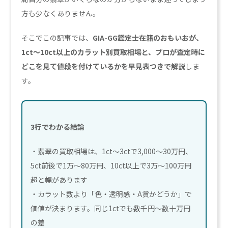
方も少なくありません。
そこでこの記事では、
GIA-GG鑑定士在籍のおもいおが、
1ct〜10ct以上のカラット別買取相場と、プロが査定時に
どこを見て値段を付けているかを早見表つきで解説
しま
す。
3行でわかる結論
・翡翠の買取相場は、1ct〜3ctで3,000〜30万円、
5ct前後で1万〜80万円、10ct以上で3万〜100万円
超と幅があります
・カラット数より「色・透明感・A貨かどうか」で
価値が決まります。同じ1ctでも数千円〜数十万円
の差