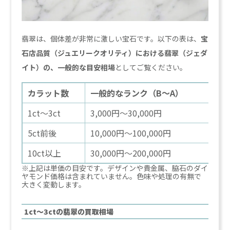
翡翠は、個体差が非常に激しい宝石です。以下の表は、
宝
石店品質（ジュエリークオリティ）における翡翠（ジェダ
イト）の、一般的な目安相場
としてご覧ください。
カラット数
一般的なランク（B～A）
高
1ct～3ct
3,000円～30,000円
50
5ct前後
10,000円～100,000円
30
10ct以上
30,000円～200,000円
1,
※上記は単価の目安です。デザインや貴金属、脇石のダイ
ヤモンド価格は含まれていません。色味や処理の有無で
大きく変動します。
1ct～3ctの翡翠の買取相場