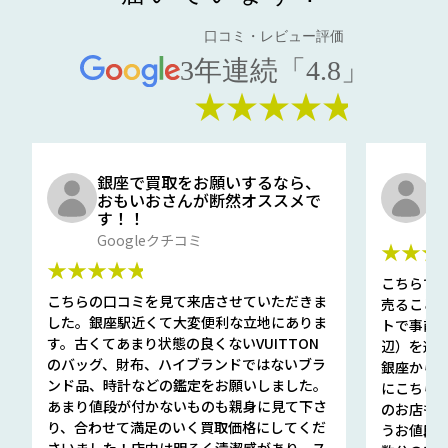
口コミ・レビュー評価
3年連続「4.8」
★★★★★
銀座で買取をお願いするなら、
口
おもいおさんが断然オススメで
と
す！！
G
Googleクチコミ
★★★
★★★★★
こちらで
こちらの口コミを見て来店させていただきま
売ること
した。銀座駅近くて大変便利な立地にありま
トで事前
す。古くてあまり状態の良くないVUITTON
辺）を選ん
のバッグ、財布、ハイブランドではないブラ
銀座から徒
ンド品、時計などの鑑定をお願いしました。
にこちら
あまり値段が付かないものも親身に見て下さ
のお店も指輪
り、合わせて満足のいく買取価格にしてくだ
うお値段
さいました！店内は明るく清潔感があり、ス