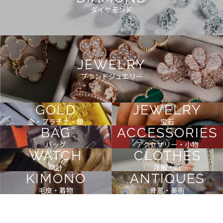
ダイヤモンド
JEWELRY
ブランドジュエリー
GOLD
JEWELRY
金・プラチナ・銀
宝石
BAG
ACCESSORIES
バッグ
アクセサリー・小物
WATCH
CLOTHES
時計
洋服・靴
KIMONO
ANTIQUES
毛皮・着物
骨董・美術