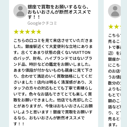
銀座で買取をお願いするなら、
口
おもいおさんが断然オススメで
と
す！！
G
Googleクチコミ
★★★
★★★★★
こちらで
こちらの口コミを見て来店させていただきま
売ること
した。銀座駅近くて大変便利な立地にありま
トで事前
す。古くてあまり状態の良くないVUITTON
辺）を選ん
のバッグ、財布、ハイブランドではないブラ
銀座から徒
ンド品、時計などの鑑定をお願いしました。
にこちら
あまり値段が付かないものも親身に見て下さ
のお店も指輪
り、合わせて満足のいく買取価格にしてくだ
うお値段
さいました！店内は明るく清潔感があり、ス
数分の査定
タッフの方々の対応もとても丁寧で素晴らし
よりも高
いです。色々なお話もできてとても楽しく買
もとても
取をお願いできました。他店でも売却したこ
額のこと
とがありますが、今後はおもいおさんにお願
話など細か
いしようと思います！銀座で買取をお願いす
り、とて
るなら、おもいおさんが断然オススメで
売るとき
す！！
ます。