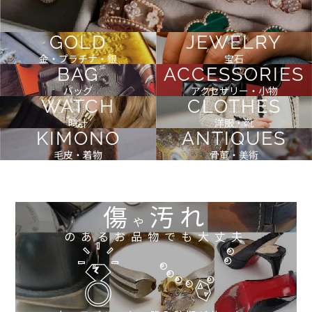
GOLD
JEWELRY
金・プラチナ・銀
宝石
BAG
ACCESSORIES
バッグ
アクセサリー・小物
WATCH
CLOTHES
時計
洋服・靴
KIMONO
ANTIQUES
毛皮・着物
骨董・美術
傷
汚れ
や
のあるお品物でも大丈夫