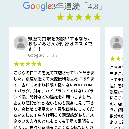
3年連続「4.8」
★★★★★
銀座で買取をお願いするなら、
口
おもいおさんが断然オススメで
と
す！！
G
Googleクチコミ
★★★
★★★★★
こちらで
こちらの口コミを見て来店させていただきま
売ること
した。銀座駅近くて大変便利な立地にありま
トで事前
す。古くてあまり状態の良くないVUITTON
辺）を選ん
のバッグ、財布、ハイブランドではないブラ
銀座から徒
ンド品、時計などの鑑定をお願いしました。
にこちら
あまり値段が付かないものも親身に見て下さ
のお店も指輪
り、合わせて満足のいく買取価格にしてくだ
うお値段
さいました！店内は明るく清潔感があり、ス
数分の査定
タッフの方々の対応もとても丁寧で素晴らし
よりも高
いです。色々なお話もできてとても楽しく買
もとても