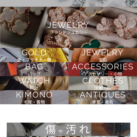
JEWELRY
ブランドジュエリー
GOLD
JEWELRY
金・プラチナ・銀
宝石
BAG
ACCESSORIES
バッグ
アクセサリー・小物
WATCH
CLOTHES
時計
洋服・靴
KIMONO
ANTIQUES
毛皮・着物
骨董・美術
傷
汚れ
や