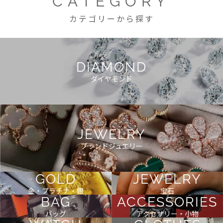
CATEGORY
カテゴリーから探す
DIAMOND
ダイヤモンド
JEWELRY
ブランドジュエリー
GOLD
JEWELRY
金・プラチナ・銀
宝石
BAG
ACCESSORIES
バッグ
アクセサリー・小物