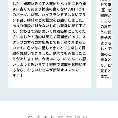
した。銀座駅近くて大変便利な立地にありま
トで事前
す。古くてあまり状態の良くないVUITTON
辺）を選ん
のバッグ、財布、ハイブランドではないブラ
銀座から徒
ンド品、時計などの鑑定をお願いしました。
にこちら
あまり値段が付かないものも親身に見て下さ
のお店も指輪
り、合わせて満足のいく買取価格にしてくだ
うお値段
さいました！店内は明るく清潔感があり、ス
数分の査定
タッフの方々の対応もとても丁寧で素晴らし
よりも高
いです。色々なお話もできてとても楽しく買
もとても
取をお願いできました。他店でも売却したこ
額のこと
とがありますが、今後はおもいおさんにお願
話など細か
いしようと思います！銀座で買取をお願いす
り、とて
るなら、おもいおさんが断然オススメで
売るとき
す！！
ます。