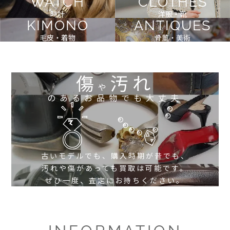
WATCH
CLOTHES
時計
洋服・靴
KIMONO
ANTIQUES
毛皮・着物
骨董・美術
傷
汚れ
や
のあるお品物でも大丈夫
古いモデルでも、購入時期が昔でも、
汚れや傷があっても買取は可能です。
ぜひ一度、査定にお持ちください。