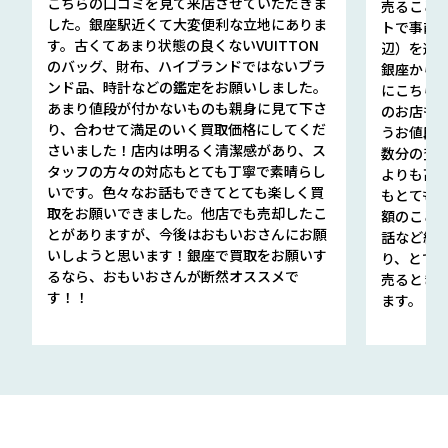
こちらの口コミを見て来店させていただきま
売ること
した。銀座駅近くて大変便利な立地にありま
トで事前
す。古くてあまり状態の良くないVUITTON
辺）を選ん
のバッグ、財布、ハイブランドではないブラ
銀座から徒
ンド品、時計などの鑑定をお願いしました。
にこちら
あまり値段が付かないものも親身に見て下さ
のお店も指輪
り、合わせて満足のいく買取価格にしてくだ
うお値段
さいました！店内は明るく清潔感があり、ス
数分の査定
タッフの方々の対応もとても丁寧で素晴らし
よりも高
いです。色々なお話もできてとても楽しく買
もとても
取をお願いできました。他店でも売却したこ
額のこと
とがありますが、今後はおもいおさんにお願
話など細か
いしようと思います！銀座で買取をお願いす
り、とて
るなら、おもいおさんが断然オススメで
売るとき
す！！
ます。