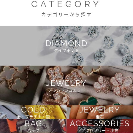
CATEGORY
カテゴリーから探す
DIAMOND
ダイヤモンド
JEWELRY
ブランドジュエリー
GOLD
JEWELRY
金・プラチナ・銀
宝石
BAG
ACCESSORIES
バッグ
アクセサリー・小物