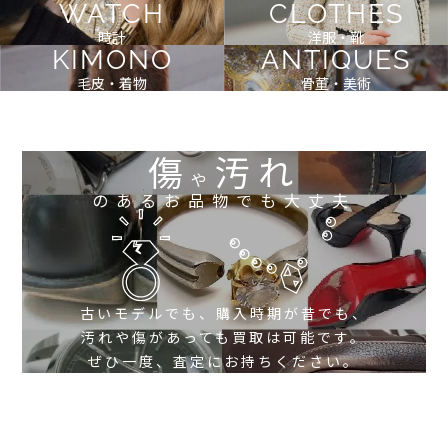
WATCH
CLOTHES
時計
洋服・靴
KIMONO
ANTIQUES
毛皮・着物
骨董・美術
傷
汚れ
や
のあるお品物でも大丈夫
古いモデルでも、購入時期が昔でも、
汚れや傷があっても買取は可能です。
ぜひ一度、査定にお持ちください。