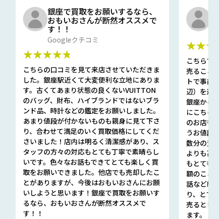
銀座で買取をお願いするなら、
口
おもいおさんが断然オススメで
と
す！！
G
Googleクチコミ
★★★
★★★★★
こちらで
こちらの口コミを見て来店させていただきま
売ること
した。銀座駅近くて大変便利な立地にありま
トで事前
す。古くてあまり状態の良くないVUITTON
辺）を選ん
のバッグ、財布、ハイブランドではないブラ
銀座から徒
ンド品、時計などの鑑定をお願いしました。
にこちら
あまり値段が付かないものも親身に見て下さ
のお店も指輪
り、合わせて満足のいく買取価格にしてくだ
うお値段
さいました！店内は明るく清潔感があり、ス
数分の査定
タッフの方々の対応もとても丁寧で素晴らし
よりも高
いです。色々なお話もできてとても楽しく買
もとても
取をお願いできました。他店でも売却したこ
額のこと
とがありますが、今後はおもいおさんにお願
話など細か
いしようと思います！銀座で買取をお願いす
り、とて
るなら、おもいおさんが断然オススメで
売るとき
す！！
ます。