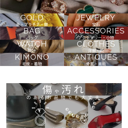
GOLD
JEWELRY
金・プラチナ・銀
宝石
BAG
ACCESSORIES
バッグ
アクセサリー・小物
WATCH
CLOTHES
時計
洋服・靴
KIMONO
ANTIQUES
毛皮・着物
骨董・美術
傷
汚れ
や
のあるお品物でも大丈夫