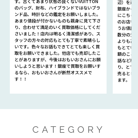
す。古くてあまり状態の良くないVUITTON
辺）を選ん
のバッグ、財布、ハイブランドではないブラ
銀座から徒
ンド品、時計などの鑑定をお願いしました。
にこちら
あまり値段が付かないものも親身に見て下さ
のお店も指輪
り、合わせて満足のいく買取価格にしてくだ
うお値段
さいました！店内は明るく清潔感があり、ス
数分の査定
タッフの方々の対応もとても丁寧で素晴らし
よりも高
いです。色々なお話もできてとても楽しく買
もとても
取をお願いできました。他店でも売却したこ
額のこと
とがありますが、今後はおもいおさんにお願
話など細か
いしようと思います！銀座で買取をお願いす
り、とて
るなら、おもいおさんが断然オススメで
売るとき
す！！
ます。
CATEGORY