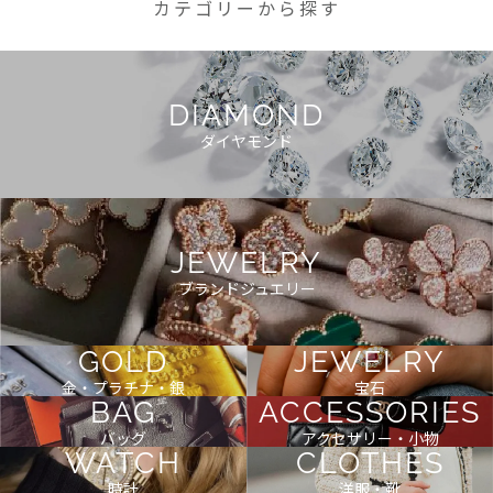
カテゴリーから探す
DIAMOND
ダイヤモンド
JEWELRY
ブランドジュエリー
GOLD
JEWELRY
金・プラチナ・銀
宝石
BAG
ACCESSORIES
バッグ
アクセサリー・小物
WATCH
CLOTHES
時計
洋服・靴