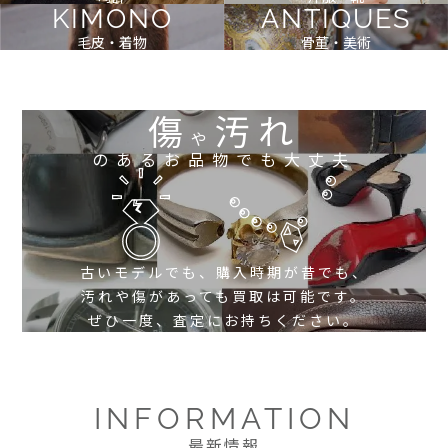
KIMONO
ANTIQUES
毛皮・着物
骨董・美術
傷
汚れ
や
のあるお品物でも大丈夫
古いモデルでも、購入時期が昔でも、
汚れや傷があっても買取は可能です。
ぜひ一度、査定にお持ちください。
INFORMATION
最新情報