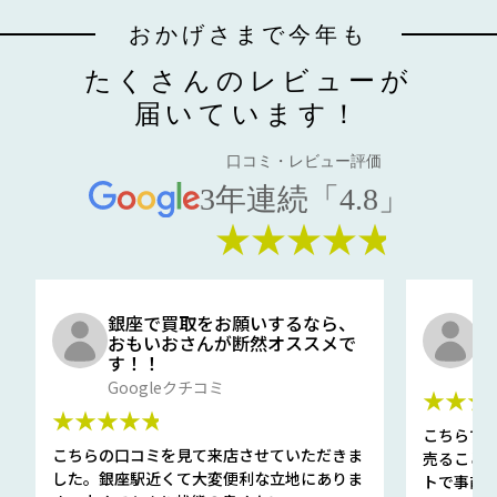
おかげさまで今年も
たくさんのレビューが
届いています！
口コミ・レビュー評価
3年連続「4.8」
★★★★★
銀座で買取をお願いするなら、
口
おもいおさんが断然オススメで
と
す！！
G
Googleクチコミ
★★★
★★★★★
こちらで
こちらの口コミを見て来店させていただきま
売ること
した。銀座駅近くて大変便利な立地にありま
トで事前