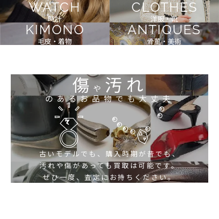
WATCH
CLOTHES
時計
洋服・靴
KIMONO
ANTIQUES
毛皮・着物
骨董・美術
傷
汚れ
や
のあるお品物でも大丈夫
古いモデルでも、購入時期が昔でも、
汚れや傷があっても買取は可能です。
ぜひ一度、査定にお持ちください。