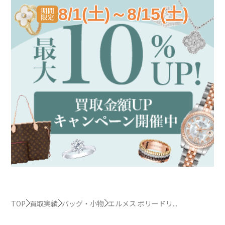
8/1(土)～8/15(土)
TOP
買取実績
バッグ・小物
エルメス ボリードリ...