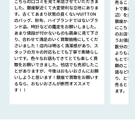
こちらの口コミを見て来店させていただきま
売ること
した。銀座駅近くて大変便利な立地にありま
トで事前
す。古くてあまり状態の良くないVUITTON
辺）を選ん
のバッグ、財布、ハイブランドではないブラ
銀座から徒
ンド品、時計などの鑑定をお願いしました。
にこちら
あまり値段が付かないものも親身に見て下さ
のお店も指輪
り、合わせて満足のいく買取価格にしてくだ
うお値段
さいました！店内は明るく清潔感があり、ス
数分の査定
タッフの方々の対応もとても丁寧で素晴らし
よりも高
いです。色々なお話もできてとても楽しく買
もとても
取をお願いできました。他店でも売却したこ
額のこと
とがありますが、今後はおもいおさんにお願
話など細か
いしようと思います！銀座で買取をお願いす
り、とて
るなら、おもいおさんが断然オススメで
売るとき
す！！
ます。