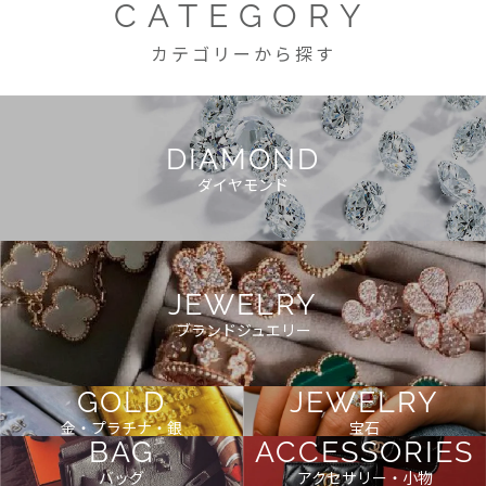
CATEGORY
カテゴリーから探す
DIAMOND
ダイヤモンド
JEWELRY
ブランドジュエリー
GOLD
JEWELRY
金・プラチナ・銀
宝石
BAG
ACCESSORIES
バッグ
アクセサリー・小物