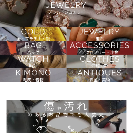
JEWELRY
ブランドジュエリー
GOLD
JEWELRY
金・プラチナ・銀
宝石
BAG
ACCESSORIES
バッグ
アクセサリー・小物
WATCH
CLOTHES
時計
洋服・靴
KIMONO
ANTIQUES
毛皮・着物
骨董・美術
傷
汚れ
や
のあるお品物でも大丈夫