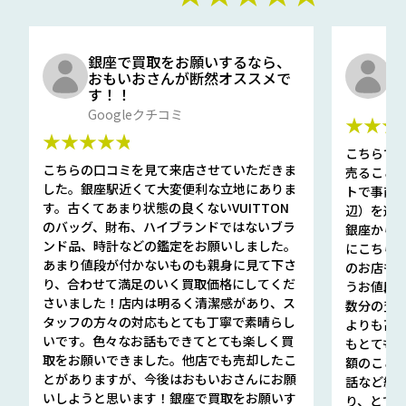
銀座で買取をお願いするなら、
口
おもいおさんが断然オススメで
と
す！！
G
Googleクチコミ
★★★
★★★★★
こちらで
こちらの口コミを見て来店させていただきま
売ること
した。銀座駅近くて大変便利な立地にありま
トで事前
す。古くてあまり状態の良くないVUITTON
辺）を選ん
のバッグ、財布、ハイブランドではないブラ
銀座から徒
ンド品、時計などの鑑定をお願いしました。
にこちら
あまり値段が付かないものも親身に見て下さ
のお店も指輪
り、合わせて満足のいく買取価格にしてくだ
うお値段
さいました！店内は明るく清潔感があり、ス
数分の査定
タッフの方々の対応もとても丁寧で素晴らし
よりも高
いです。色々なお話もできてとても楽しく買
もとても
取をお願いできました。他店でも売却したこ
額のこと
とがありますが、今後はおもいおさんにお願
話など細か
いしようと思います！銀座で買取をお願いす
り、とて