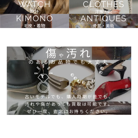
WATCH
CLOTHES
時計
洋服・靴
KIMONO
ANTIQUES
毛皮・着物
骨董・美術
傷
汚れ
や
のあるお品物でも大丈夫
古いモデルでも、購入時期が昔でも、
汚れや傷があっても買取は可能です。
ぜひ一度、査定にお持ちください。