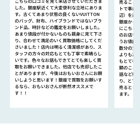
こちらの口コミを見て来店させていただきま
売ること
した。銀座駅近くて大変便利な立地にありま
トで事前
す。古くてあまり状態の良くないVUITTON
辺）を選ん
のバッグ、財布、ハイブランドではないブラ
銀座から徒
ンド品、時計などの鑑定をお願いしました。
にこちら
あまり値段が付かないものも親身に見て下さ
のお店も指輪
り、合わせて満足のいく買取価格にしてくだ
うお値段
さいました！店内は明るく清潔感があり、ス
数分の査定
タッフの方々の対応もとても丁寧で素晴らし
よりも高
いです。色々なお話もできてとても楽しく買
もとても
取をお願いできました。他店でも売却したこ
額のこと
とがありますが、今後はおもいおさんにお願
話など細か
いしようと思います！銀座で買取をお願いす
り、とて
るなら、おもいおさんが断然オススメで
売るとき
す！！
ます。