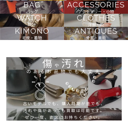
BAG
ACCESSORIES
バッグ
アクセサリー・小物
WATCH
CLOTHES
時計
洋服・靴
KIMONO
ANTIQUES
毛皮・着物
骨董・美術
傷
汚れ
や
のあるお品物でも大丈夫
古いモデルでも、購入時期が昔でも、
汚れや傷があっても買取は可能です。
ぜひ一度、査定にお持ちください。