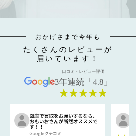
おかげさまで今年も
たくさんのレビューが
届いています！
口コミ・レビュー評価
3年連続「4.8」
★★★★★
銀座で買取をお願いするなら、
口
おもいおさんが断然オススメで
と
す！！
G
Googleクチコミ