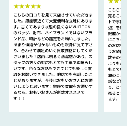
★★★
★★★★★
こちらで
こちらの口コミを見て来店させていただきま
売ること
した。銀座駅近くて大変便利な立地にありま
トで事前
す。古くてあまり状態の良くないVUITTON
辺）を選ん
のバッグ、財布、ハイブランドではないブラ
銀座から徒
ンド品、時計などの鑑定をお願いしました。
にこちら
あまり値段が付かないものも親身に見て下さ
のお店も指輪
り、合わせて満足のいく買取価格にしてくだ
うお値段
さいました！店内は明るく清潔感があり、ス
数分の査定
タッフの方々の対応もとても丁寧で素晴らし
よりも高
いです。色々なお話もできてとても楽しく買
もとても
取をお願いできました。他店でも売却したこ
額のこと
とがありますが、今後はおもいおさんにお願
話など細か
いしようと思います！銀座で買取をお願いす
り、とて
るなら、おもいおさんが断然オススメで
売るとき
す！！
ます。