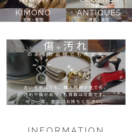
時計
洋服・靴
KIMONO
ANTIQUES
毛皮・着物
骨董・美術
傷
汚れ
や
のあるお品物でも大丈夫
古いモデルでも、購入時期が昔でも、
汚れや傷があっても買取は可能です。
ぜひ一度、査定にお持ちください。
INFORMATION