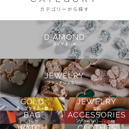
カテゴリーから探す
DIAMOND
ダイヤモンド
JEWELRY
ブランドジュエリー
GOLD
JEWELRY
金・プラチナ・銀
宝石
BAG
ACCESSORIES
バッグ
アクセサリー・小物
WATCH
CLOTHES