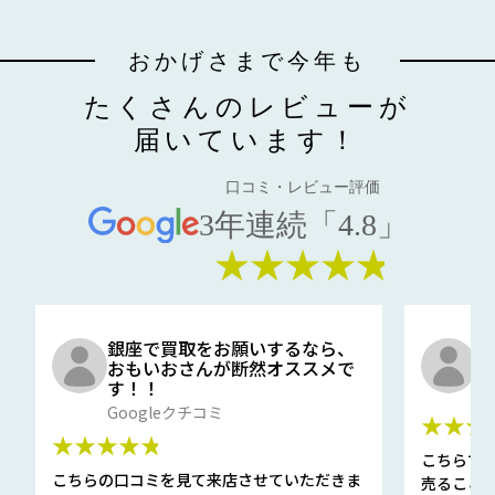
おかげさまで今年も
たくさんのレビューが
届いています！
口コミ・レビュー評価
3年連続「4.8」
★★★★★
銀座で買取をお願いするなら、
口
おもいおさんが断然オススメで
と
す！！
G
Googleクチコミ
★★★
★★★★★
こちらで
こちらの口コミを見て来店させていただきま
売ること