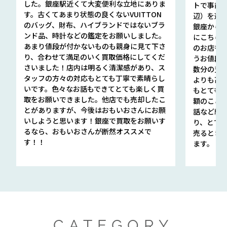
した。銀座駅近くて大変便利な立地にありま
トで事前
す。古くてあまり状態の良くないVUITTON
辺）を選ん
のバッグ、財布、ハイブランドではないブラ
銀座から徒
ンド品、時計などの鑑定をお願いしました。
にこちら
あまり値段が付かないものも親身に見て下さ
のお店も指輪
り、合わせて満足のいく買取価格にしてくだ
うお値段
さいました！店内は明るく清潔感があり、ス
数分の査定
タッフの方々の対応もとても丁寧で素晴らし
よりも高
いです。色々なお話もできてとても楽しく買
もとても
取をお願いできました。他店でも売却したこ
額のこと
とがありますが、今後はおもいおさんにお願
話など細か
いしようと思います！銀座で買取をお願いす
り、とて
るなら、おもいおさんが断然オススメで
売るとき
す！！
ます。
CATEGORY