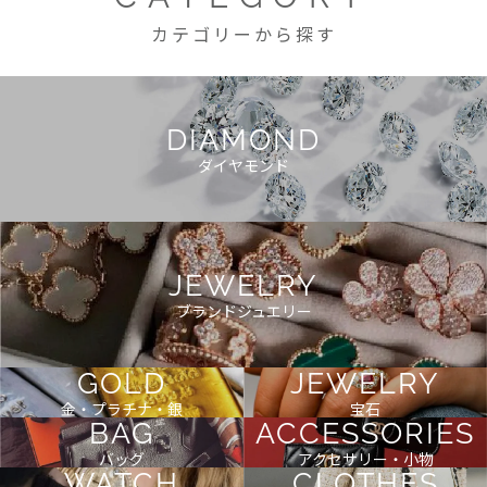
カテゴリーから探す
DIAMOND
ダイヤモンド
JEWELRY
ブランドジュエリー
GOLD
JEWELRY
金・プラチナ・銀
宝石
BAG
ACCESSORIES
バッグ
アクセサリー・小物
WATCH
CLOTHES