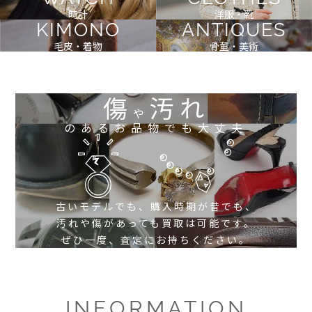
時計
洋服・靴
KIMONO
ANTIQUES
毛皮・着物
骨董・美術
傷
汚れ
や
のあるお品物でも大丈夫
古いモデルでも、購入時期が昔でも、
汚れや傷があっても買取は可能です。
ぜひ一度、査定にお持ちください。
INFORMATION