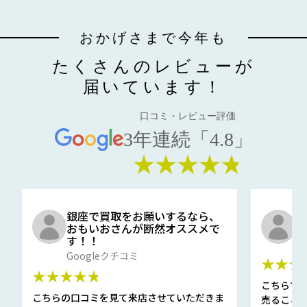
おかげさまで今年も
たくさんのレビューが
届いています！
口コミ・レビュー評価
3年連続「4.8」
★★★★★
銀座で買取をお願いするなら、
口
おもいおさんが断然オススメで
と
す！！
G
Googleクチコミ
★★★
★★★★★
こちらで
こちらの口コミを見て来店させていただきま
売ること