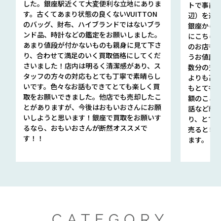
した。銀座駅近くて大変便利な立地にありま
トで事前
す。古くてあまり状態の良くないVUITTON
辺）を選ん
のバッグ、財布、ハイブランドではないブラ
銀座から徒
ンド品、時計などの鑑定をお願いしました。
にこちら
あまり値段が付かないものも親身に見て下さ
のお店も指輪
り、合わせて満足のいく買取価格にしてくだ
うお値段
さいました！店内は明るく清潔感があり、ス
数分の査定
タッフの方々の対応もとても丁寧で素晴らし
よりも高
いです。色々なお話もできてとても楽しく買
もとても
取をお願いできました。他店でも売却したこ
額のこと
とがありますが、今後はおもいおさんにお願
話など細か
いしようと思います！銀座で買取をお願いす
り、とて
るなら、おもいおさんが断然オススメで
売るとき
す！！
ます。
CATEGORY