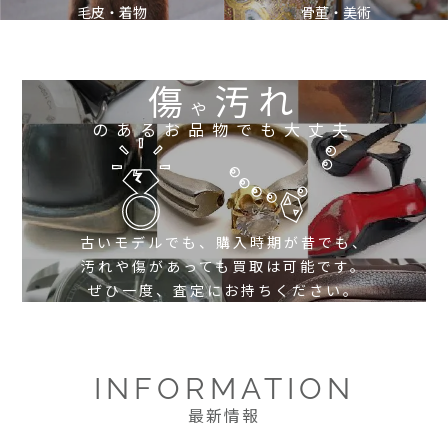
毛皮・着物
骨董・美術
傷
汚れ
や
のあるお品物でも大丈夫
古いモデルでも、購入時期が昔でも、
汚れや傷があっても買取は可能です。
ぜひ一度、査定にお持ちください。
INFORMATION
最新情報