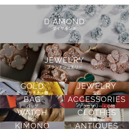
DIAMOND
ダイヤモンド
JEWELRY
ブランドジュエリー
GOLD
JEWELRY
金・プラチナ・銀
宝石
BAG
ACCESSORIES
バッグ
アクセサリー・小物
WATCH
CLOTHES
時計
洋服・靴
KIMONO
ANTIQUES