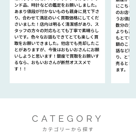
ンド品、時計などの鑑定をお願いしました。
にこちら
あまり値段が付かないものも親身に見て下さ
のお店も指輪
り、合わせて満足のいく買取価格にしてくだ
うお値段
さいました！店内は明るく清潔感があり、ス
数分の査定
タッフの方々の対応もとても丁寧で素晴らし
よりも高
いです。色々なお話もできてとても楽しく買
もとても
取をお願いできました。他店でも売却したこ
額のこと
とがありますが、今後はおもいおさんにお願
話など細か
いしようと思います！銀座で買取をお願いす
り、とて
るなら、おもいおさんが断然オススメで
売るとき
す！！
ます。
CATEGORY
カテゴリーから探す