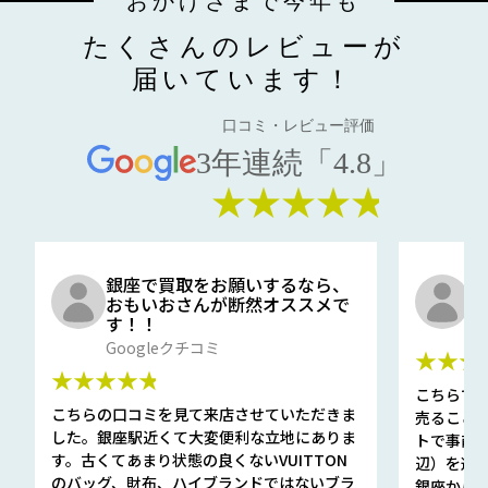
おかげさまで今年も
たくさんのレビューが
届いています！
口コミ・レビュー評価
3年連続「4.8」
★★★★★
銀座で買取をお願いするなら、
口
おもいおさんが断然オススメで
と
す！！
G
Googleクチコミ
★★★
★★★★★
こちらで
こちらの口コミを見て来店させていただきま
売ること
した。銀座駅近くて大変便利な立地にありま
トで事前
す。古くてあまり状態の良くないVUITTON
辺）を選ん
のバッグ、財布、ハイブランドではないブラ
銀座から徒