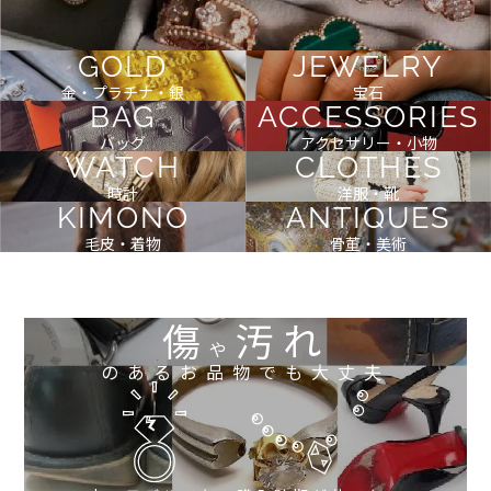
GOLD
JEWELRY
金・プラチナ・銀
宝石
BAG
ACCESSORIES
バッグ
アクセサリー・小物
WATCH
CLOTHES
時計
洋服・靴
KIMONO
ANTIQUES
毛皮・着物
骨董・美術
傷
汚れ
や
のあるお品物でも大丈夫