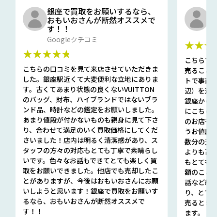
銀座で買取をお願いするなら、
口
おもいおさんが断然オススメで
と
す！！
G
Googleクチコミ
★★★
★★★★★
こちらで
こちらの口コミを見て来店させていただきま
売ること
した。銀座駅近くて大変便利な立地にありま
トで事前
す。古くてあまり状態の良くないVUITTON
辺）を選ん
のバッグ、財布、ハイブランドではないブラ
銀座から徒
ンド品、時計などの鑑定をお願いしました。
にこちら
あまり値段が付かないものも親身に見て下さ
のお店も指輪
り、合わせて満足のいく買取価格にしてくだ
うお値段
さいました！店内は明るく清潔感があり、ス
数分の査定
タッフの方々の対応もとても丁寧で素晴らし
よりも高
いです。色々なお話もできてとても楽しく買
もとても
取をお願いできました。他店でも売却したこ
額のこと
とがありますが、今後はおもいおさんにお願
話など細か
いしようと思います！銀座で買取をお願いす
り、とて
るなら、おもいおさんが断然オススメで
売るとき
す！！
ます。