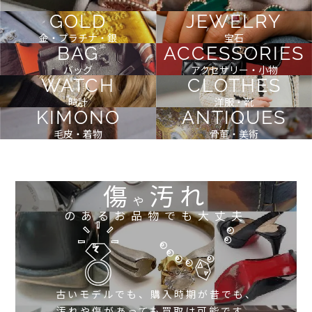
GOLD
JEWELRY
金・プラチナ・銀
宝石
BAG
ACCESSORIES
バッグ
アクセサリー・小物
WATCH
CLOTHES
時計
洋服・靴
KIMONO
ANTIQUES
毛皮・着物
骨董・美術
傷
汚れ
や
のあるお品物でも大丈夫
古いモデルでも、購入時期が昔でも、
汚れや傷があっても買取は可能です。