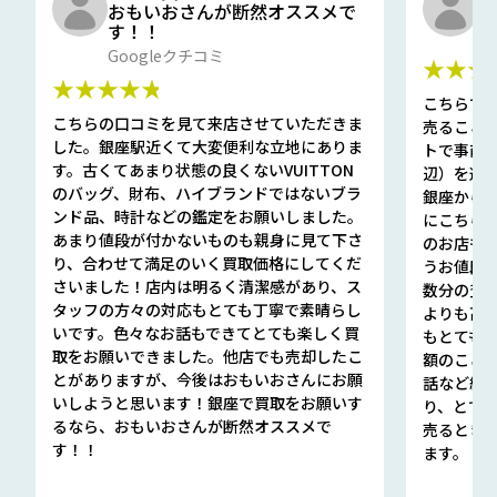
おもいおさんが断然オススメで
と
す！！
G
Googleクチコミ
★★★
★★★★★
こちらで
こちらの口コミを見て来店させていただきま
売ること
した。銀座駅近くて大変便利な立地にありま
トで事前
す。古くてあまり状態の良くないVUITTON
辺）を選ん
のバッグ、財布、ハイブランドではないブラ
銀座から徒
ンド品、時計などの鑑定をお願いしました。
にこちら
あまり値段が付かないものも親身に見て下さ
のお店も指輪
り、合わせて満足のいく買取価格にしてくだ
うお値段
さいました！店内は明るく清潔感があり、ス
数分の査定
タッフの方々の対応もとても丁寧で素晴らし
よりも高
いです。色々なお話もできてとても楽しく買
もとても
取をお願いできました。他店でも売却したこ
額のこと
とがありますが、今後はおもいおさんにお願
話など細か
いしようと思います！銀座で買取をお願いす
り、とて
るなら、おもいおさんが断然オススメで
売るとき
す！！
ます。