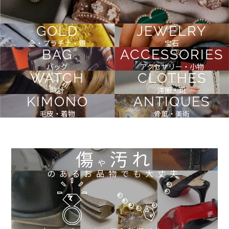
GOLD
JEWELRY
金・プラチナ・銀
宝石
BAG
ACCESSORIES
バッグ
アクセサリー・小物
WATCH
CLOTHES
時計
洋服・靴
KIMONO
ANTIQUES
毛皮・着物
骨董・美術
傷
汚れ
や
のあるお品物でも大丈夫