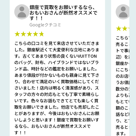
銀座で買取をお願いするなら、
口
おもいおさんが断然オススメで
と
す！！
G
Googleクチコミ
★★★
★★★★★
こちらで
こちらの口コミを見て来店させていただきま
売ること
した。銀座駅近くて大変便利な立地にありま
トで事前
す。古くてあまり状態の良くないVUITTON
辺）を選ん
のバッグ、財布、ハイブランドではないブラ
銀座から徒
ンド品、時計などの鑑定をお願いしました。
にこちら
あまり値段が付かないものも親身に見て下さ
のお店も指輪
り、合わせて満足のいく買取価格にしてくだ
うお値段
さいました！店内は明るく清潔感があり、ス
数分の査定
タッフの方々の対応もとても丁寧で素晴らし
よりも高
いです。色々なお話もできてとても楽しく買
もとても
取をお願いできました。他店でも売却したこ
額のこと
とがありますが、今後はおもいおさんにお願
話など細か
いしようと思います！銀座で買取をお願いす
り、とて
るなら、おもいおさんが断然オススメで
売るとき
す！！
ます。