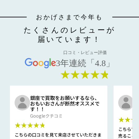
おかげさまで今年も
たくさんのレビューが
届いています！
口コミ・レビュー評価
3年連続「4.8」
★★★★★
銀座で買取をお願いするなら、
口
おもいおさんが断然オススメで
と
す！！
G
Googleクチコミ
★★★
★★★★★
こちらで
こちらの口コミを見て来店させていただきま
売ること