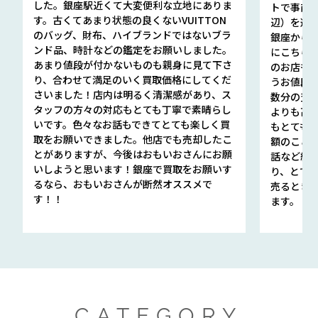
した。銀座駅近くて大変便利な立地にありま
トで事前
す。古くてあまり状態の良くないVUITTON
辺）を選ん
のバッグ、財布、ハイブランドではないブラ
銀座から徒
ンド品、時計などの鑑定をお願いしました。
にこちら
あまり値段が付かないものも親身に見て下さ
のお店も指輪
り、合わせて満足のいく買取価格にしてくだ
うお値段
さいました！店内は明るく清潔感があり、ス
数分の査定
タッフの方々の対応もとても丁寧で素晴らし
よりも高
いです。色々なお話もできてとても楽しく買
もとても
取をお願いできました。他店でも売却したこ
額のこと
とがありますが、今後はおもいおさんにお願
話など細か
いしようと思います！銀座で買取をお願いす
り、とて
るなら、おもいおさんが断然オススメで
売るとき
す！！
ます。
CATEGORY