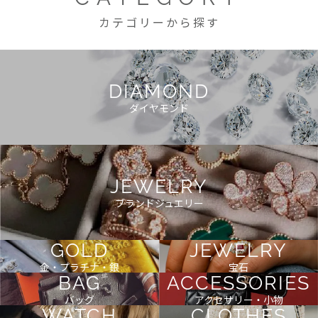
カテゴリーから探す
DIAMOND
ダイヤモンド
JEWELRY
ブランドジュエリー
GOLD
JEWELRY
金・プラチナ・銀
宝石
BAG
ACCESSORIES
バッグ
アクセサリー・小物
WATCH
CLOTHES