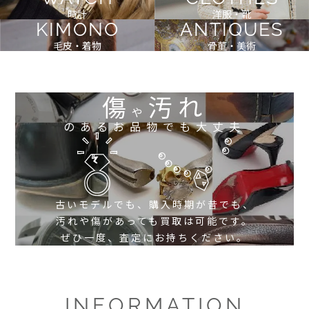
時計
洋服・靴
KIMONO
ANTIQUES
毛皮・着物
骨董・美術
傷
汚れ
や
のあるお品物でも大丈夫
古いモデルでも、購入時期が昔でも、
汚れや傷があっても買取は可能です。
ぜひ一度、査定にお持ちください。
INFORMATION