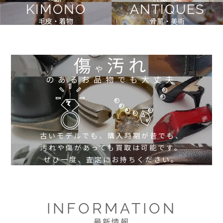
KIMONO
ANTIQUES
毛皮・着物
骨董・美術
傷
汚れ
や
のあるお品物でも大丈夫
古いモデルでも、購入時期が昔でも、
汚れや傷があっても買取は可能です。
ぜひ一度、査定にお持ちください。
INFORMATION
最新情報