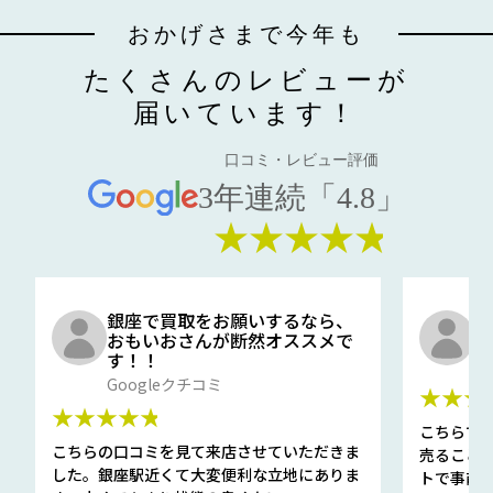
おかげさまで今年も
たくさんのレビューが
届いています！
口コミ・レビュー評価
3年連続「4.8」
★★★★★
銀座で買取をお願いするなら、
口
おもいおさんが断然オススメで
と
す！！
G
Googleクチコミ
★★★
★★★★★
こちらで
こちらの口コミを見て来店させていただきま
売ること
した。銀座駅近くて大変便利な立地にありま
トで事前