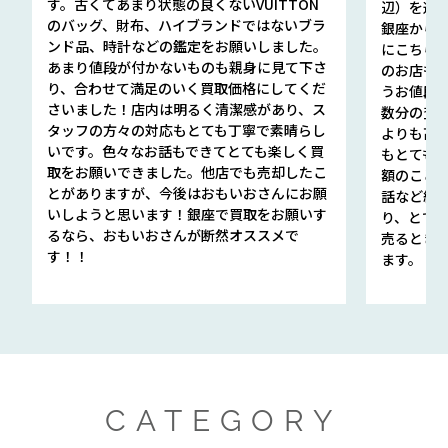
す。古くてあまり状態の良くないVUITTON
辺）を選ん
のバッグ、財布、ハイブランドではないブラ
銀座から徒
ンド品、時計などの鑑定をお願いしました。
にこちら
あまり値段が付かないものも親身に見て下さ
のお店も指輪
り、合わせて満足のいく買取価格にしてくだ
うお値段
さいました！店内は明るく清潔感があり、ス
数分の査定
タッフの方々の対応もとても丁寧で素晴らし
よりも高
いです。色々なお話もできてとても楽しく買
もとても
取をお願いできました。他店でも売却したこ
額のこと
とがありますが、今後はおもいおさんにお願
話など細か
いしようと思います！銀座で買取をお願いす
り、とて
るなら、おもいおさんが断然オススメで
売るとき
す！！
ます。
CATEGORY