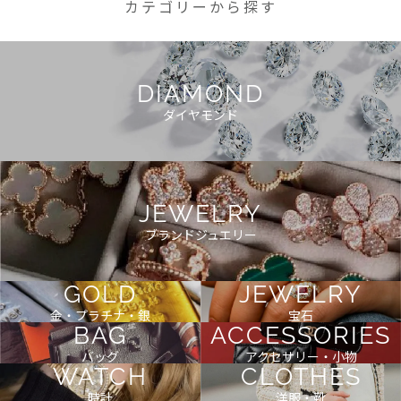
カテゴリーから探す
DIAMOND
ダイヤモンド
JEWELRY
ブランドジュエリー
GOLD
JEWELRY
金・プラチナ・銀
宝石
BAG
ACCESSORIES
バッグ
アクセサリー・小物
WATCH
CLOTHES
時計
洋服・靴