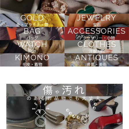
GOLD
JEWELRY
金・プラチナ・銀
宝石
BAG
ACCESSORIES
バッグ
アクセサリー・小物
WATCH
CLOTHES
時計
洋服・靴
KIMONO
ANTIQUES
毛皮・着物
骨董・美術
傷
汚れ
や
のあるお品物でも大丈夫