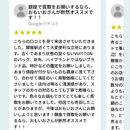
銀座で買取をお願いするなら、
口
おもいおさんが断然オススメで
と
す！！
G
Googleクチコミ
★★★
★★★★★
こちらで
こちらの口コミを見て来店させていただきま
売ること
した。銀座駅近くて大変便利な立地にありま
トで事前
す。古くてあまり状態の良くないVUITTON
辺）を選ん
のバッグ、財布、ハイブランドではないブラ
銀座から徒
ンド品、時計などの鑑定をお願いしました。
にこちら
あまり値段が付かないものも親身に見て下さ
のお店も指輪
り、合わせて満足のいく買取価格にしてくだ
うお値段
さいました！店内は明るく清潔感があり、ス
数分の査定
タッフの方々の対応もとても丁寧で素晴らし
よりも高
いです。色々なお話もできてとても楽しく買
もとても
取をお願いできました。他店でも売却したこ
額のこと
とがありますが、今後はおもいおさんにお願
話など細か
いしようと思います！銀座で買取をお願いす
り、とて
るなら、おもいおさんが断然オススメで
売るとき
す！！
ます。