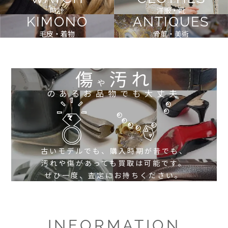
時計
洋服・靴
KIMONO
ANTIQUES
毛皮・着物
骨董・美術
傷
汚れ
や
のあるお品物でも大丈夫
古いモデルでも、購入時期が昔でも、
汚れや傷があっても買取は可能です。
ぜひ一度、査定にお持ちください。
INFORMATION