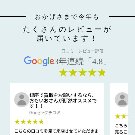
おかげさまで今年も
たくさんのレビューが
届いています！
口コミ・レビュー評価
3年連続「4.8」
★★★★★
銀座で買取をお願いするなら、
口
おもいおさんが断然オススメで
と
す！！
G
Googleクチコミ
★★★
★★★★★
こちらで
こちらの口コミを見て来店させていただきま
売ること