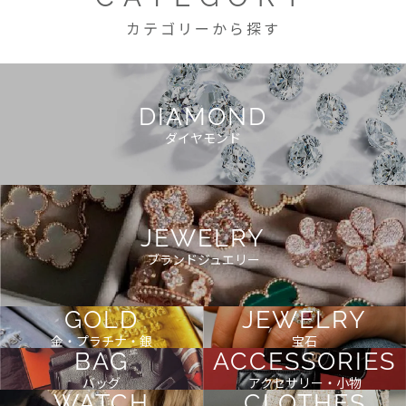
カテゴリーから探す
DIAMOND
ダイヤモンド
JEWELRY
ブランドジュエリー
GOLD
JEWELRY
金・プラチナ・銀
宝石
BAG
ACCESSORIES
バッグ
アクセサリー・小物
WATCH
CLOTHES