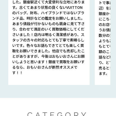
した。銀座駅近くて大変便利な立地にありま
トで事前
す。古くてあまり状態の良くないVUITTON
辺）を選ん
のバッグ、財布、ハイブランドではないブラ
銀座から徒
ンド品、時計などの鑑定をお願いしました。
にこちら
あまり値段が付かないものも親身に見て下さ
のお店も指輪
り、合わせて満足のいく買取価格にしてくだ
うお値段
さいました！店内は明るく清潔感があり、ス
数分の査定
タッフの方々の対応もとても丁寧で素晴らし
よりも高
いです。色々なお話もできてとても楽しく買
もとても
取をお願いできました。他店でも売却したこ
額のこと
とがありますが、今後はおもいおさんにお願
話など細か
いしようと思います！銀座で買取をお願いす
り、とて
るなら、おもいおさんが断然オススメで
売るとき
す！！
ます。
CATEGORY