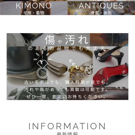
KIMONO
ANTIQUES
毛皮・着物
骨董・美術
傷
汚れ
や
のあるお品物でも大丈夫
古いモデルでも、購入時期が昔でも、
汚れや傷があっても買取は可能です。
ぜひ一度、査定にお持ちください。
INFORMATION
最新情報