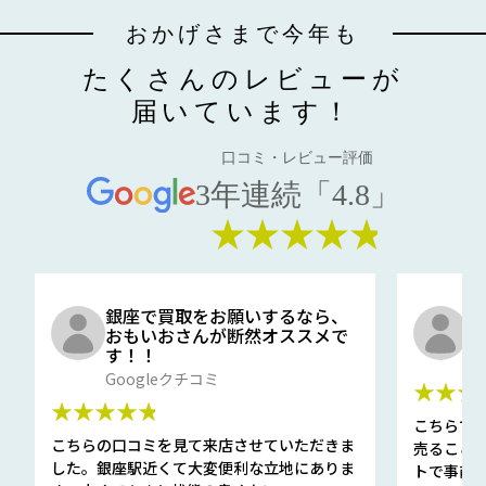
おかげさまで今年も
たくさんのレビューが
届いています！
口コミ・レビュー評価
3年連続「4.8」
★★★★★
銀座で買取をお願いするなら、
口
おもいおさんが断然オススメで
と
す！！
G
Googleクチコミ
★★★
★★★★★
こちらで
こちらの口コミを見て来店させていただきま
売ること
した。銀座駅近くて大変便利な立地にありま
トで事前