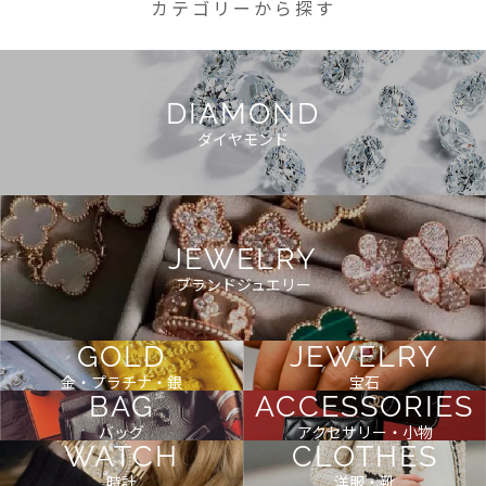
カテゴリーから探す
DIAMOND
ダイヤモンド
JEWELRY
ブランドジュエリー
GOLD
JEWELRY
金・プラチナ・銀
宝石
BAG
ACCESSORIES
バッグ
アクセサリー・小物
WATCH
CLOTHES
時計
洋服・靴