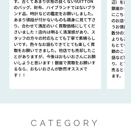
す。古くてあまり状態の良くないVUITTON
辺）を選ん
のバッグ、財布、ハイブランドではないブラ
銀座から徒
ンド品、時計などの鑑定をお願いしました。
にこちら
あまり値段が付かないものも親身に見て下さ
のお店も指輪
り、合わせて満足のいく買取価格にしてくだ
うお値段
さいました！店内は明るく清潔感があり、ス
数分の査定
タッフの方々の対応もとても丁寧で素晴らし
よりも高
いです。色々なお話もできてとても楽しく買
もとても
取をお願いできました。他店でも売却したこ
額のこと
とがありますが、今後はおもいおさんにお願
話など細か
いしようと思います！銀座で買取をお願いす
り、とて
るなら、おもいおさんが断然オススメで
売るとき
す！！
ます。
CATEGORY