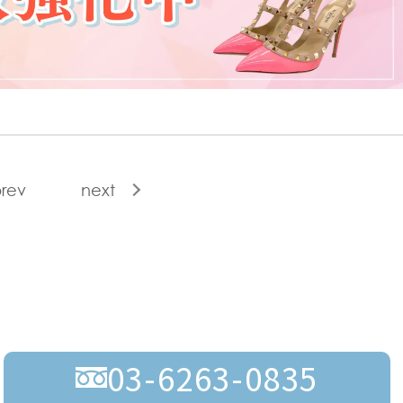
rev
next
03-6263-0835