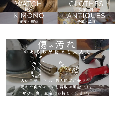
WATCH
CLOTHES
時計
洋服・靴
KIMONO
ANTIQUES
毛皮・着物
骨董・美術
傷
汚れ
や
のあるお品物でも大丈夫
古いモデルでも、購入時期が昔でも、
汚れや傷があっても買取は可能です。
ぜひ一度、査定にお持ちください。