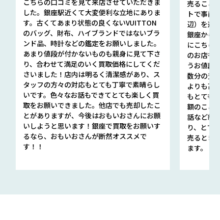
こちらの口コミを見て来店させていただきま
売ること
した。銀座駅近くて大変便利な立地にありま
トで事前
す。古くてあまり状態の良くないVUITTON
辺）を選ん
のバッグ、財布、ハイブランドではないブラ
銀座から徒
ンド品、時計などの鑑定をお願いしました。
にこちら
あまり値段が付かないものも親身に見て下さ
のお店も指輪
り、合わせて満足のいく買取価格にしてくだ
うお値段
さいました！店内は明るく清潔感があり、ス
数分の査定
タッフの方々の対応もとても丁寧で素晴らし
よりも高
いです。色々なお話もできてとても楽しく買
もとても
取をお願いできました。他店でも売却したこ
額のこと
とがありますが、今後はおもいおさんにお願
話など細か
いしようと思います！銀座で買取をお願いす
り、とて
るなら、おもいおさんが断然オススメで
売るとき
す！！
ます。