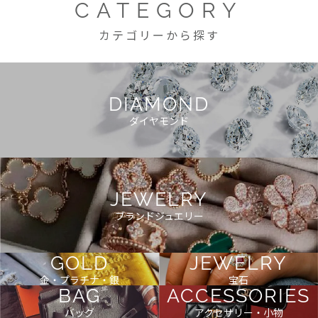
CATEGORY
カテゴリーから探す
DIAMOND
ダイヤモンド
JEWELRY
ブランドジュエリー
GOLD
JEWELRY
金・プラチナ・銀
宝石
BAG
ACCESSORIES
バッグ
アクセサリー・小物