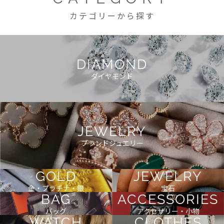
カテゴリーから探す
DIAMOND
ダイヤモンド
JEWELRY
ブランドジュエリー
GOLD
JEWELRY
金・プラチナ・銀
宝石
BAG
ACCESSORIES
バッグ
アクセサリー・小物
WATCH
CLOTHES