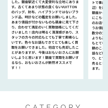
した。銀座駅近くて大変便利な立地にありま
トで事前
す。古くてあまり状態の良くないVUITTON
辺）を選ん
のバッグ、財布、ハイブランドではないブラ
銀座から徒
ンド品、時計などの鑑定をお願いしました。
にこちら
あまり値段が付かないものも親身に見て下さ
のお店も指輪
り、合わせて満足のいく買取価格にしてくだ
うお値段
さいました！店内は明るく清潔感があり、ス
数分の査定
タッフの方々の対応もとても丁寧で素晴らし
よりも高
いです。色々なお話もできてとても楽しく買
もとても
取をお願いできました。他店でも売却したこ
額のこと
とがありますが、今後はおもいおさんにお願
話など細か
いしようと思います！銀座で買取をお願いす
り、とて
るなら、おもいおさんが断然オススメで
売るとき
す！！
ます。
CATEGORY