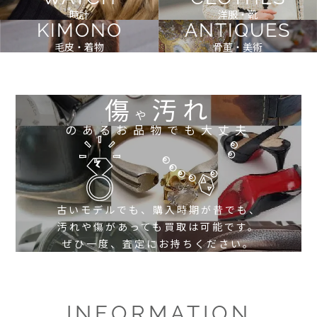
時計
洋服・靴
KIMONO
ANTIQUES
毛皮・着物
骨董・美術
傷
汚れ
や
のあるお品物でも大丈夫
古いモデルでも、購入時期が昔でも、
汚れや傷があっても買取は可能です。
ぜひ一度、査定にお持ちください。
INFORMATION