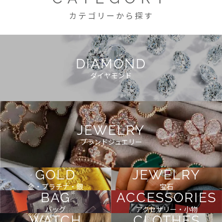
カテゴリーから探す
DIAMOND
ダイヤモンド
JEWELRY
ブランドジュエリー
GOLD
JEWELRY
金・プラチナ・銀
宝石
BAG
ACCESSORIES
バッグ
アクセサリー・小物
WATCH
CLOTHES