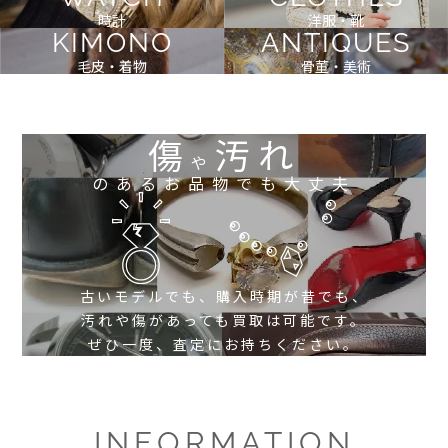
時計
洋服・靴
KIMONO
ANTIQUES
毛皮・着物
骨董・美術
傷
汚れ
や
のあるお品物でも大丈夫
古いモデルでも、購入時期が昔でも、
汚れや傷があっても買取は可能です。
ぜひ一度、査定にお持ちください。
INFORMATION