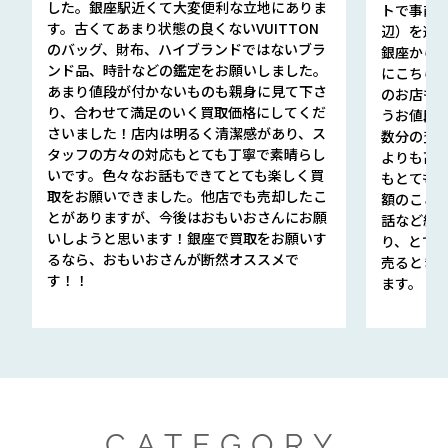
した。銀座駅近くて大変便利な立地にありま
トで事前
す。古くてあまり状態の良くないVUITTON
辺）を選ん
のバッグ、財布、ハイブランドではないブラ
銀座から徒
ンド品、時計などの鑑定をお願いしました。
にこちら
あまり値段が付かないものも親身に見て下さ
のお店も指輪
り、合わせて満足のいく買取価格にしてくだ
うお値段
さいました！店内は明るく清潔感があり、ス
数分の査定
タッフの方々の対応もとても丁寧で素晴らし
よりも高
いです。色々なお話もできてとても楽しく買
もとても
取をお願いできました。他店でも売却したこ
額のこと
とがありますが、今後はおもいおさんにお願
話など細か
いしようと思います！銀座で買取をお願いす
り、とて
るなら、おもいおさんが断然オススメで
売るとき
す！！
ます。
CATEGORY