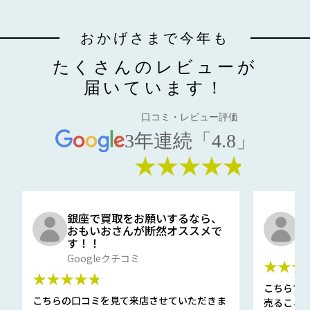
おかげさまで今年も
たくさんのレビューが
届いています！
口コミ・レビュー評価
3年連続「4.8」
★★★★★
銀座で買取をお願いするなら、
口
おもいおさんが断然オススメで
と
す！！
G
Googleクチコミ
★★★
★★★★★
こちらで
こちらの口コミを見て来店させていただきま
売ること