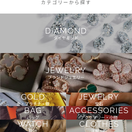
カテゴリーから探す
DIAMOND
ダイヤモンド
JEWELRY
ブランドジュエリー
GOLD
JEWELRY
金・プラチナ・銀
宝石
BAG
ACCESSORIES
バッグ
アクセサリー・小物
WATCH
CLOTHES
時計
洋服・靴