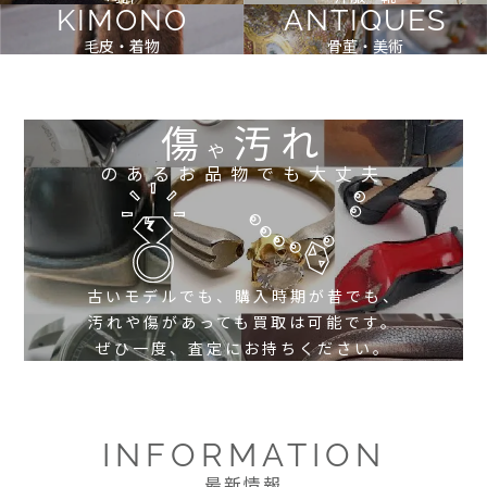
KIMONO
ANTIQUES
毛皮・着物
骨董・美術
傷
汚れ
や
のあるお品物でも大丈夫
古いモデルでも、購入時期が昔でも、
汚れや傷があっても買取は可能です。
ぜひ一度、査定にお持ちください。
INFORMATION
最新情報