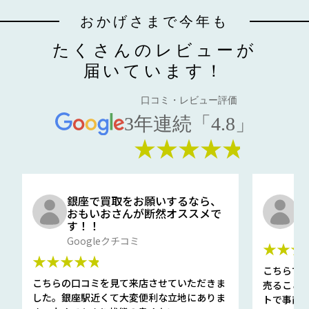
おかげさまで今年も
たくさんのレビューが
届いています！
口コミ・レビュー評価
3年連続「4.8」
★★★★★
銀座で買取をお願いするなら、
口
おもいおさんが断然オススメで
と
す！！
G
Googleクチコミ
★★★
★★★★★
こちらで
こちらの口コミを見て来店させていただきま
売ること
した。銀座駅近くて大変便利な立地にありま
トで事前