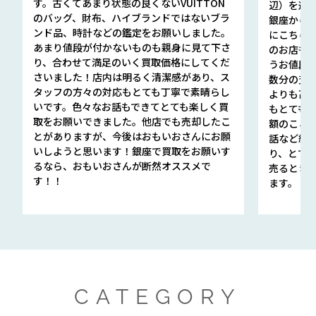
す。古くてあまり状態の良くないVUITTON
辺）を選ん
のバッグ、財布、ハイブランドではないブラ
銀座から徒
ンド品、時計などの鑑定をお願いしました。
にこちら
あまり値段が付かないものも親身に見て下さ
のお店も指輪
り、合わせて満足のいく買取価格にしてくだ
うお値段
さいました！店内は明るく清潔感があり、ス
数分の査定
タッフの方々の対応もとても丁寧で素晴らし
よりも高
いです。色々なお話もできてとても楽しく買
もとても
取をお願いできました。他店でも売却したこ
額のこと
とがありますが、今後はおもいおさんにお願
話など細か
いしようと思います！銀座で買取をお願いす
り、とて
るなら、おもいおさんが断然オススメで
売るとき
す！！
ます。
CATEGORY