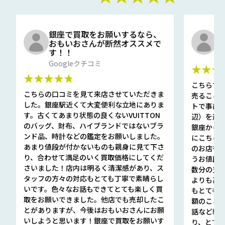
銀座で買取をお願いするなら、
口
おもいおさんが断然オススメで
と
す！！
G
Googleクチコミ
★★★
★★★★★
こちらで
こちらの口コミを見て来店させていただきま
売ること
した。銀座駅近くて大変便利な立地にありま
トで事前
す。古くてあまり状態の良くないVUITTON
辺）を選ん
のバッグ、財布、ハイブランドではないブラ
銀座から徒
ンド品、時計などの鑑定をお願いしました。
にこちら
あまり値段が付かないものも親身に見て下さ
のお店も指輪
り、合わせて満足のいく買取価格にしてくだ
うお値段
さいました！店内は明るく清潔感があり、ス
数分の査定
タッフの方々の対応もとても丁寧で素晴らし
よりも高
いです。色々なお話もできてとても楽しく買
もとても
取をお願いできました。他店でも売却したこ
額のこと
とがありますが、今後はおもいおさんにお願
話など細か
いしようと思います！銀座で買取をお願いす
り、とて