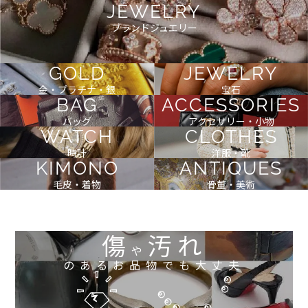
JEWELRY
ブランドジュエリー
GOLD
JEWELRY
金・プラチナ・銀
宝石
BAG
ACCESSORIES
バッグ
アクセサリー・小物
WATCH
CLOTHES
時計
洋服・靴
KIMONO
ANTIQUES
毛皮・着物
骨董・美術
傷
汚れ
や
のあるお品物でも大丈夫