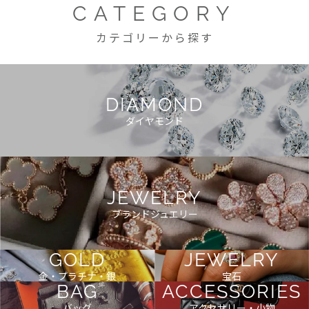
CATEGORY
カテゴリーから探す
DIAMOND
ダイヤモンド
JEWELRY
ブランドジュエリー
GOLD
JEWELRY
金・プラチナ・銀
宝石
BAG
ACCESSORIES
バッグ
アクセサリー・小物