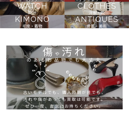
WATCH
CLOTHES
時計
洋服・靴
KIMONO
ANTIQUES
毛皮・着物
骨董・美術
傷
汚れ
や
のあるお品物でも大丈夫
古いモデルでも、購入時期が昔でも、
汚れや傷があっても買取は可能です。
ぜひ一度、査定にお持ちください。