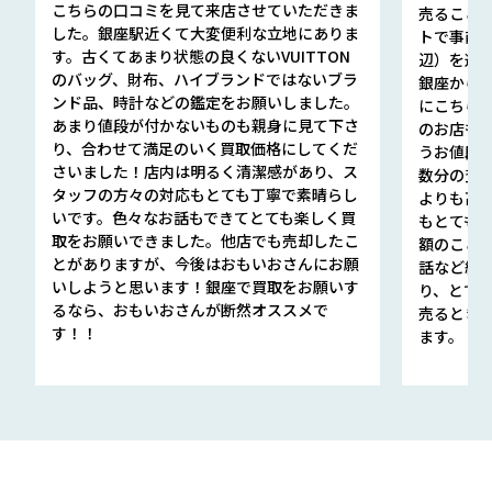
こちらの口コミを見て来店させていただきま
売ること
した。銀座駅近くて大変便利な立地にありま
トで事前
す。古くてあまり状態の良くないVUITTON
辺）を選ん
のバッグ、財布、ハイブランドではないブラ
銀座から徒
ンド品、時計などの鑑定をお願いしました。
にこちら
あまり値段が付かないものも親身に見て下さ
のお店も指輪
り、合わせて満足のいく買取価格にしてくだ
うお値段
さいました！店内は明るく清潔感があり、ス
数分の査定
タッフの方々の対応もとても丁寧で素晴らし
よりも高
いです。色々なお話もできてとても楽しく買
もとても
取をお願いできました。他店でも売却したこ
額のこと
とがありますが、今後はおもいおさんにお願
話など細か
いしようと思います！銀座で買取をお願いす
り、とて
るなら、おもいおさんが断然オススメで
売るとき
す！！
ます。