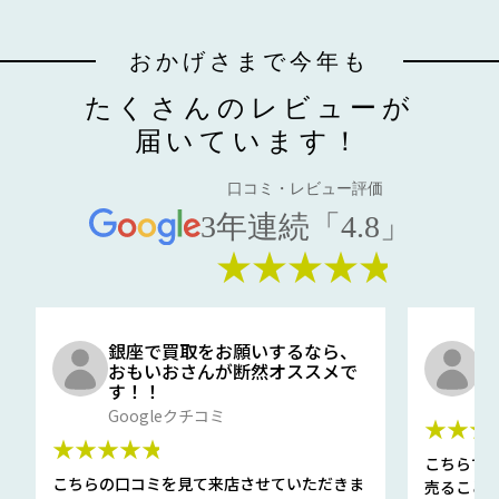
おかげさまで今年も
たくさんのレビューが
届いています！
口コミ・レビュー評価
3年連続「4.8」
★★★★★
銀座で買取をお願いするなら、
口
おもいおさんが断然オススメで
と
す！！
G
Googleクチコミ
★★★
★★★★★
こちらで
こちらの口コミを見て来店させていただきま
売ること