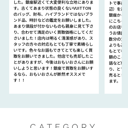
した。銀座駅近くて大変便利な立地にありま
トで事前
す。古くてあまり状態の良くないVUITTON
辺）を選ん
のバッグ、財布、ハイブランドではないブラ
銀座から徒
ンド品、時計などの鑑定をお願いしました。
にこちら
あまり値段が付かないものも親身に見て下さ
のお店も指輪
り、合わせて満足のいく買取価格にしてくだ
うお値段
さいました！店内は明るく清潔感があり、ス
数分の査定
タッフの方々の対応もとても丁寧で素晴らし
よりも高
いです。色々なお話もできてとても楽しく買
もとても
取をお願いできました。他店でも売却したこ
額のこと
とがありますが、今後はおもいおさんにお願
話など細か
いしようと思います！銀座で買取をお願いす
り、とて
るなら、おもいおさんが断然オススメで
売るとき
す！！
ます。
CATEGORY