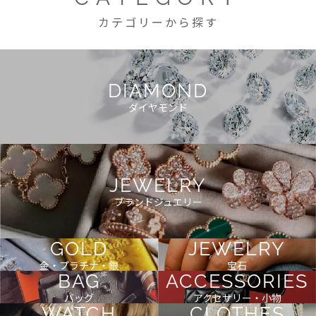
カテゴリーから探す
DIAMOND
ダイヤモンド
JEWELRY
ブランドジュエリー
GOLD
JEWELRY
金・プラチナ・銀
宝石
BAG
ACCESSORIES
バッグ
アクセサリー・小物
WATCH
CLOTHES