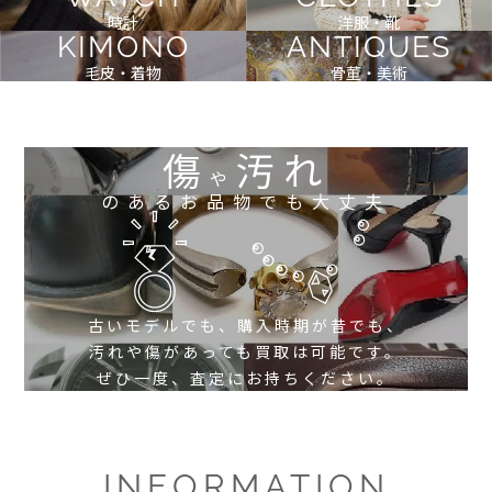
時計
洋服・靴
KIMONO
ANTIQUES
毛皮・着物
骨董・美術
傷
汚れ
や
のあるお品物でも大丈夫
古いモデルでも、購入時期が昔でも、
汚れや傷があっても買取は可能です。
ぜひ一度、査定にお持ちください。
INFORMATION