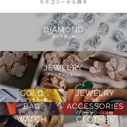
カテゴリーから探す
DIAMOND
ダイヤモンド
JEWELRY
ブランドジュエリー
GOLD
JEWELRY
金・プラチナ・銀
宝石
BAG
ACCESSORIES
バッグ
アクセサリー・小物
WATCH
CLOTHES
時計
洋服・靴