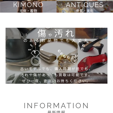
KIMONO
ANTIQUES
毛皮・着物
骨董・美術
傷
汚れ
や
のあるお品物でも大丈夫
古いモデルでも、購入時期が昔でも、
汚れや傷があっても買取は可能です。
ぜひ一度、査定にお持ちください。
INFORMATION
最新情報