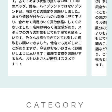
す。古くてあまり状態の良くないVUITTON
辺）を選ん
のバッグ、財布、ハイブランドではないブラ
銀座から徒
ンド品、時計などの鑑定をお願いしました。
にこちら
あまり値段が付かないものも親身に見て下さ
のお店も指輪
り、合わせて満足のいく買取価格にしてくだ
うお値段
さいました！店内は明るく清潔感があり、ス
数分の査定
タッフの方々の対応もとても丁寧で素晴らし
よりも高
いです。色々なお話もできてとても楽しく買
もとても
取をお願いできました。他店でも売却したこ
額のこと
とがありますが、今後はおもいおさんにお願
話など細か
いしようと思います！銀座で買取をお願いす
り、とて
るなら、おもいおさんが断然オススメで
売るとき
す！！
ます。
CATEGORY