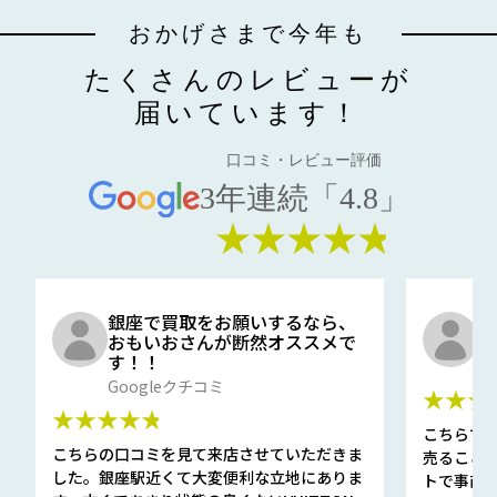
おかげさまで今年も
たくさんのレビューが
届いています！
口コミ・レビュー評価
3年連続「4.8」
★★★★★
銀座で買取をお願いするなら、
口
おもいおさんが断然オススメで
と
す！！
G
Googleクチコミ
★★★
★★★★★
こちらで
こちらの口コミを見て来店させていただきま
売ること
した。銀座駅近くて大変便利な立地にありま
トで事前