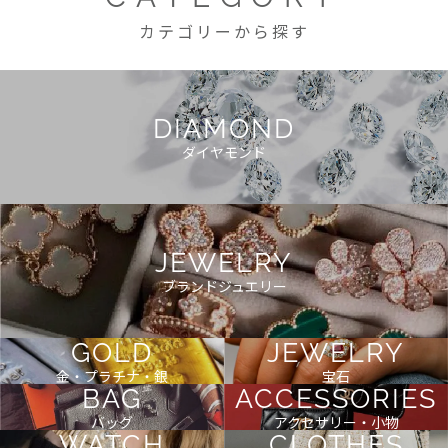
カテゴリーから探す
DIAMOND
ダイヤモンド
JEWELRY
ブランドジュエリー
GOLD
JEWELRY
金・プラチナ・銀
宝石
BAG
ACCESSORIES
バッグ
アクセサリー・小物
WATCH
CLOTHES