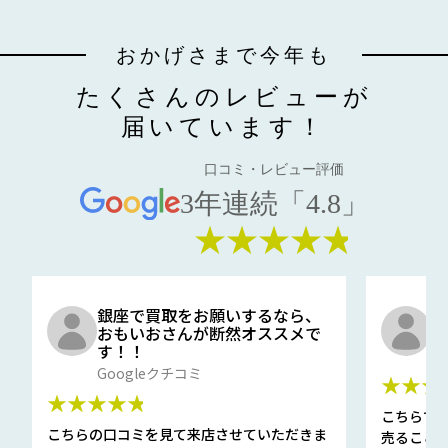
おかげさまで今年も
たくさんのレビューが
届いています！
口コミ・レビュー評価
3年連続「4.8」
★★★★★
銀座で買取をお願いするなら、
口
おもいおさんが断然オススメで
と
す！！
G
Googleクチコミ
★★★
★★★★★
こちらで
こちらの口コミを見て来店させていただきま
売ること