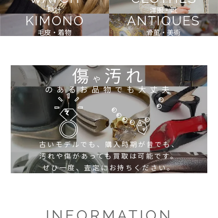
時計
洋服・靴
KIMONO
ANTIQUES
毛皮・着物
骨董・美術
傷
汚れ
や
のあるお品物でも大丈夫
古いモデルでも、購入時期が昔でも、
汚れや傷があっても買取は可能です。
ぜひ一度、査定にお持ちください。
INFORMATION