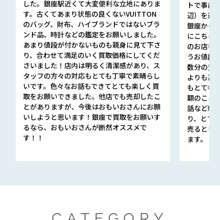
した。銀座駅近くて大変便利な立地にありま
トで事前
す。古くてあまり状態の良くないVUITTON
辺）を選ん
のバッグ、財布、ハイブランドではないブラ
銀座から徒
ンド品、時計などの鑑定をお願いしました。
にこちら
あまり値段が付かないものも親身に見て下さ
のお店も指輪
り、合わせて満足のいく買取価格にしてくだ
うお値段
さいました！店内は明るく清潔感があり、ス
数分の査定
タッフの方々の対応もとても丁寧で素晴らし
よりも高
いです。色々なお話もできてとても楽しく買
もとても
取をお願いできました。他店でも売却したこ
額のこと
とがありますが、今後はおもいおさんにお願
話など細か
いしようと思います！銀座で買取をお願いす
り、とて
るなら、おもいおさんが断然オススメで
売るとき
す！！
ます。
CATEGORY