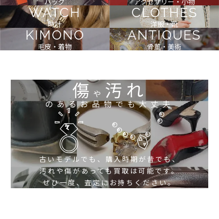
バッグ
アクセサリー・小物
WATCH
CLOTHES
時計
洋服・靴
KIMONO
ANTIQUES
毛皮・着物
骨董・美術
傷
汚れ
や
のあるお品物でも大丈夫
古いモデルでも、購入時期が昔でも、
汚れや傷があっても買取は可能です。
ぜひ一度、査定にお持ちください。