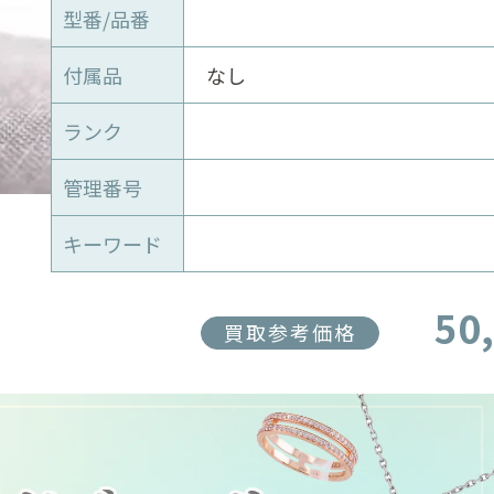
型番/品番
付属品
なし
ランク
管理番号
キーワード
50
買取参考価格