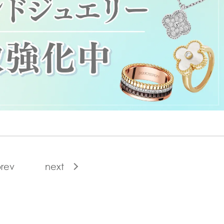
rev
next