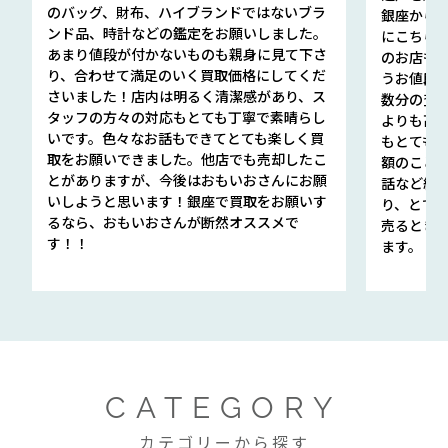
のバッグ、財布、ハイブランドではないブラ
銀座から徒
ンド品、時計などの鑑定をお願いしました。
にこちら
あまり値段が付かないものも親身に見て下さ
のお店も指輪
り、合わせて満足のいく買取価格にしてくだ
うお値段
さいました！店内は明るく清潔感があり、ス
数分の査定
タッフの方々の対応もとても丁寧で素晴らし
よりも高
いです。色々なお話もできてとても楽しく買
もとても
取をお願いできました。他店でも売却したこ
額のこと
とがありますが、今後はおもいおさんにお願
話など細か
いしようと思います！銀座で買取をお願いす
り、とて
るなら、おもいおさんが断然オススメで
売るとき
す！！
ます。
CATEGORY
カテゴリーから探す