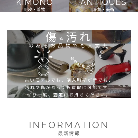
KIMONO
ANTIQUES
毛皮・着物
骨董・美術
傷
汚れ
や
のあるお品物でも大丈夫
古いモデルでも、購入時期が昔でも、
汚れや傷があっても買取は可能です。
ぜひ一度、査定にお持ちください。
INFORMATION
最新情報