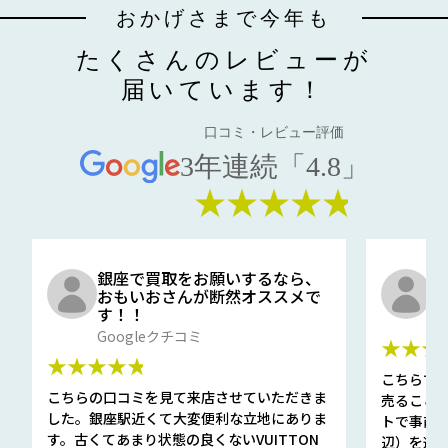
おかげさまで今年も
たくさんのレビューが
届いています！
口コミ・レビュー評価
3年連続「4.8」
★★★★★
銀座で買取をお願いするなら、
口
おもいおさんが断然オススメで
と
す！！
G
Googleクチコミ
★★★
★★★★★
こちらで
こちらの口コミを見て来店させていただきま
売ること
した。銀座駅近くて大変便利な立地にありま
トで事前
す。古くてあまり状態の良くないVUITTON
辺）を選ん