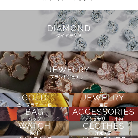
DIAMOND
ダイヤモンド
JEWELRY
ブランドジュエリー
GOLD
JEWELRY
金・プラチナ・銀
宝石
BAG
ACCESSORIES
バッグ
アクセサリー・小物
WATCH
CLOTHES
時計
洋服・靴