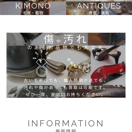
KIMONO
ANTIQUES
毛皮・着物
骨董・美術
傷
汚れ
や
のあるお品物でも大丈夫
古いモデルでも、購入時期が昔でも、
汚れや傷があっても買取は可能です。
ぜひ一度、査定にお持ちください。
INFORMATION
最新情報