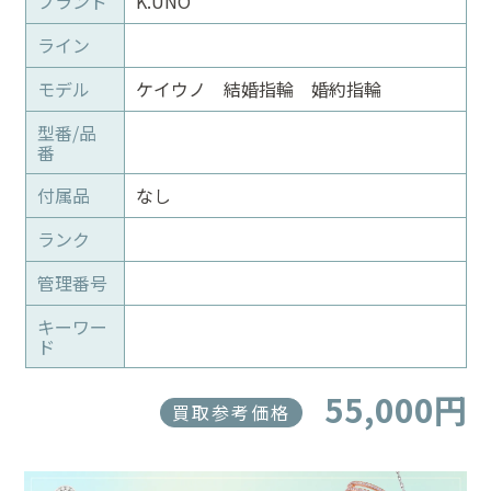
ブランド
K.UNO
ライン
モデル
ケイウノ 結婚指輪 婚約指輪
型番/品
番
付属品
なし
ランク
管理番号
キーワー
ド
55,000円
買取参考価格