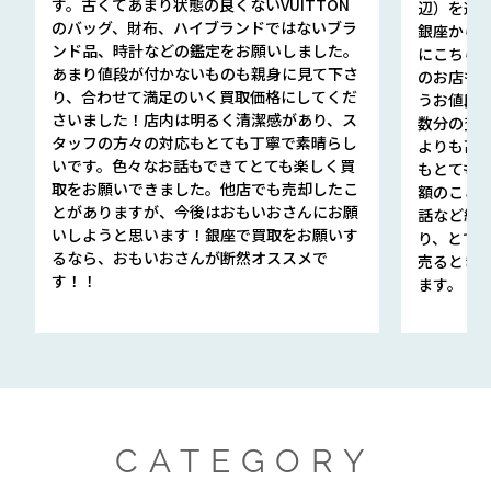
す。古くてあまり状態の良くないVUITTON
辺）を選ん
のバッグ、財布、ハイブランドではないブラ
銀座から徒
ンド品、時計などの鑑定をお願いしました。
にこちら
あまり値段が付かないものも親身に見て下さ
のお店も指輪
り、合わせて満足のいく買取価格にしてくだ
うお値段
さいました！店内は明るく清潔感があり、ス
数分の査定
タッフの方々の対応もとても丁寧で素晴らし
よりも高
いです。色々なお話もできてとても楽しく買
もとても
取をお願いできました。他店でも売却したこ
額のこと
とがありますが、今後はおもいおさんにお願
話など細か
いしようと思います！銀座で買取をお願いす
り、とて
るなら、おもいおさんが断然オススメで
売るとき
す！！
ます。
CATEGORY