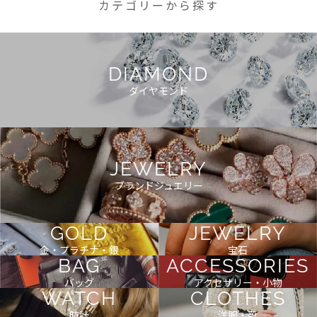
カテゴリーから探す
DIAMOND
ダイヤモンド
JEWELRY
ブランドジュエリー
GOLD
JEWELRY
金・プラチナ・銀
宝石
BAG
ACCESSORIES
バッグ
アクセサリー・小物
WATCH
CLOTHES
時計
洋服・靴