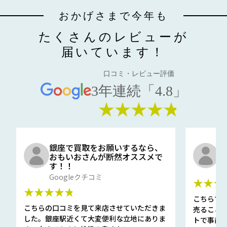
おかげさまで今年も
たくさんのレビューが
届いています！
口コミ・レビュー評価
3年連続「4.8」
★★★★★
銀座で買取をお願いするなら、
口
おもいおさんが断然オススメで
と
す！！
G
Googleクチコミ
★★★
★★★★★
こちらで
こちらの口コミを見て来店させていただきま
売ること
した。銀座駅近くて大変便利な立地にありま
トで事前