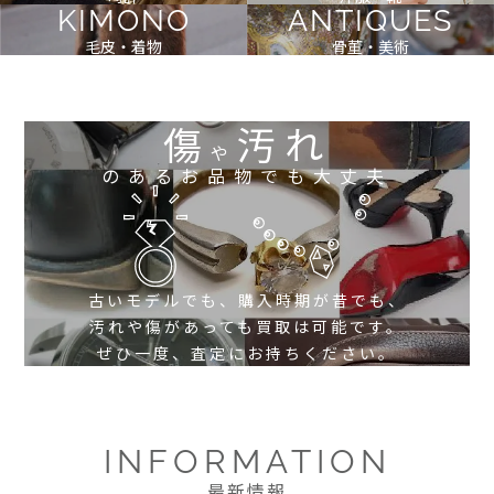
KIMONO
ANTIQUES
毛皮・着物
骨董・美術
傷
汚れ
や
のあるお品物でも大丈夫
古いモデルでも、購入時期が昔でも、
汚れや傷があっても買取は可能です。
ぜひ一度、査定にお持ちください。
INFORMATION
最新情報