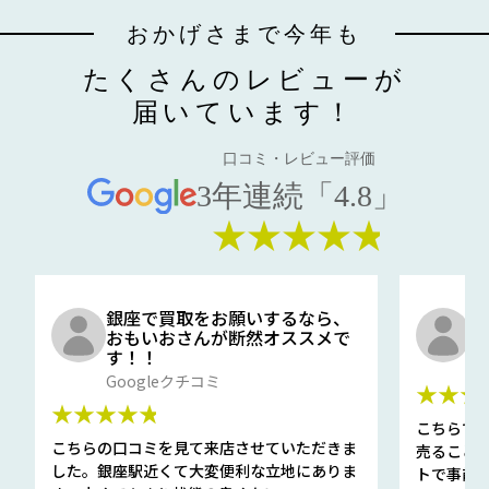
おかげさまで今年も
たくさんのレビューが
届いています！
口コミ・レビュー評価
3年連続「4.8」
★★★★★
銀座で買取をお願いするなら、
口
おもいおさんが断然オススメで
と
す！！
G
Googleクチコミ
★★★
★★★★★
こちらで
こちらの口コミを見て来店させていただきま
売ること
した。銀座駅近くて大変便利な立地にありま
トで事前