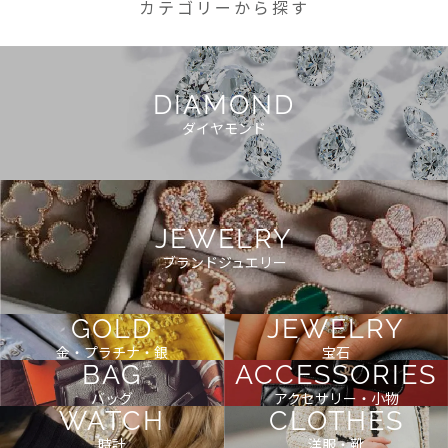
カテゴリーから探す
DIAMOND
ダイヤモンド
JEWELRY
ブランドジュエリー
GOLD
JEWELRY
金・プラチナ・銀
宝石
BAG
ACCESSORIES
バッグ
アクセサリー・小物
WATCH
CLOTHES
時計
洋服・靴