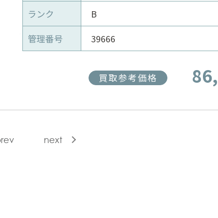
ランク
B
管理番号
39666
86
買取参考価格
rev
next