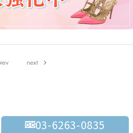
rev
next
03-6263-0835