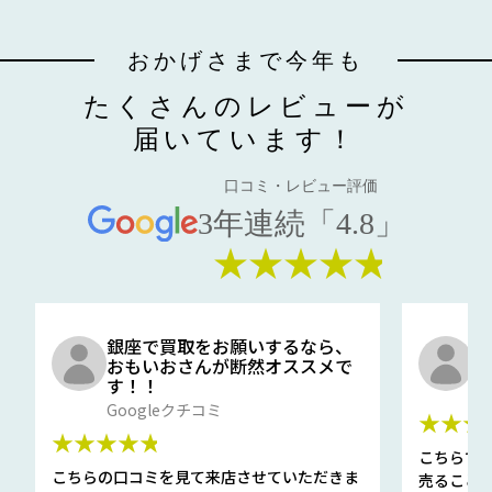
おかげさまで今年も
たくさんのレビューが
届いています！
口コミ・レビュー評価
3年連続「4.8」
★★★★★
銀座で買取をお願いするなら、
口
おもいおさんが断然オススメで
と
す！！
G
Googleクチコミ
★★★
★★★★★
こちらで
こちらの口コミを見て来店させていただきま
売ること