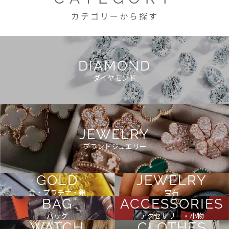
カテゴリーから探す
DIAMOND
ダイヤモンド
JEWELRY
ブランドジュエリー
GOLD
JEWELRY
金・プラチナ・銀
宝石
BAG
ACCESSORIES
バッグ
アクセサリー・小物
WATCH
CLOTHES