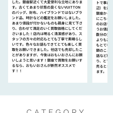
した。銀座駅近くて大変便利な立地にありま
トで事前
す。古くてあまり状態の良くないVUITTON
辺）を選ん
のバッグ、財布、ハイブランドではないブラ
銀座から徒
ンド品、時計などの鑑定をお願いしました。
にこちら
あまり値段が付かないものも親身に見て下さ
のお店も指輪
り、合わせて満足のいく買取価格にしてくだ
うお値段
さいました！店内は明るく清潔感があり、ス
数分の査定
タッフの方々の対応もとても丁寧で素晴らし
よりも高
いです。色々なお話もできてとても楽しく買
もとても
取をお願いできました。他店でも売却したこ
額のこと
とがありますが、今後はおもいおさんにお願
話など細か
いしようと思います！銀座で買取をお願いす
り、とて
るなら、おもいおさんが断然オススメで
売るとき
す！！
ます。
CATEGORY