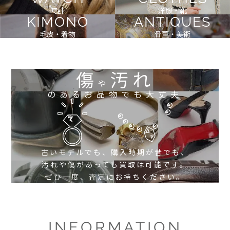
時計
洋服・靴
KIMONO
ANTIQUES
毛皮・着物
骨董・美術
傷
汚れ
や
のあるお品物でも大丈夫
古いモデルでも、購入時期が昔でも、
汚れや傷があっても買取は可能です。
ぜひ一度、査定にお持ちください。
INFORMATION